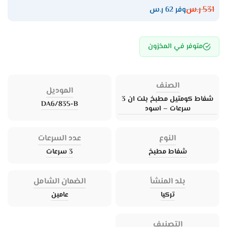
531
ر.س
وفر 62 ر.س
متوفر في المخزون
الصنف
الموديل
شفاط كومتيل مطبخ بلت ان 3
DA6/835-B
سرعات – اسود
النوع
عدد السرعات
شفاط مطبخ
3 سرعات
بلد المنشأ
الضمان الشامل
تركيا
عامين
التصنيف