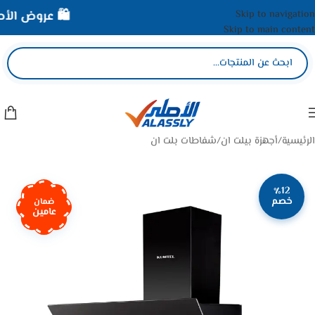
Skip to navigation
🛍️ عروض الأصلي
Skip to main content
الرئيسية
/
أجهزة بيلت ان
/
شفاطات بلت ان
٪12
خصم
ضمان
عامين