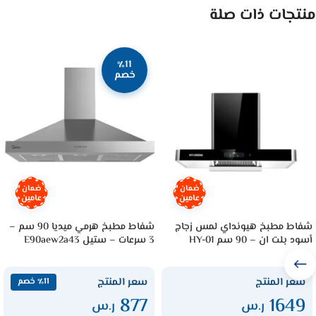
منتجات ذات صلة
٪11
خصم
ضمان
ضمان
عامين
عامين
شفاط مطبخ هيونداي لمس زجاج
شفاط مطبخ هرمي ميديا 90 سم –
أسود بلت ان – 90 سم HY-01
3 سرعات – ستيل E90aew2a43
سعر المنتج
سعر المنتج
٪11 خصم
877
1649
ر.س
ر.س