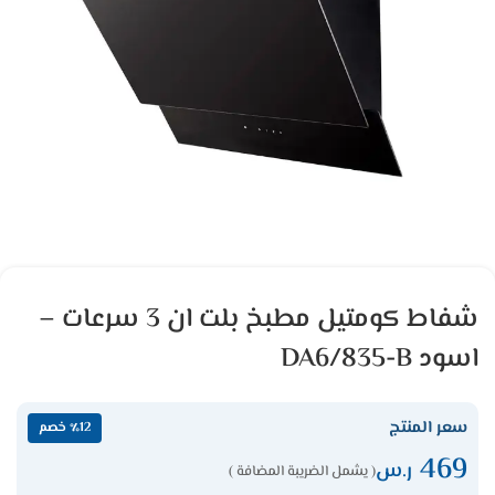
شفاط كومتيل مطبخ بلت ان 3 سرعات –
اسود DA6/835-B
سعر المنتج
٪12 خصم
469
ر.س
( يشمل الضريبة المضافة )