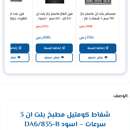
مسطح بلت ان ماستر جاز
فرن الغاز ماستر جاز بلت ان
فرن بلت ان
90 سم 5 شعلات غاز -
64 لتر - 60 سم - اسود
كهرباء جنرال سوبري
ستيل H95GLFX
MGBGF-HIB
93 لتر ديجيتال - س
2018
ر.س
1233
ر.س
3079
GS90OEX
1765
ر.س
1085
ر.س
2691
🛒 إضافة للسلة
🛒 إضافة للسلة
🛒 إضافة للسلة
👁 عرض سريع
👁 عرض سريع
👁 عرض سريع
الوصف
شفاط كومتيل مطبخ بلت ان 3
سرعات – اسود DA6/835-B