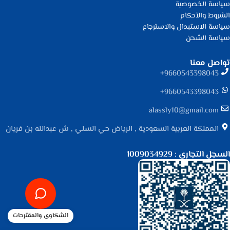
سياسة الخصوصية
الشروط والأحكام
سياسة الاستبدال والاسترجاع
سياسة الشحن
تواصل معنا
9660543398043⁩+
9660543398043⁩+
alassly10@gmail.com
المملكة العربية السعودية , الرياض حي السلي , ش عبدالله بن فريان
السجل التجاري : 1009034929
الشكاوى والمقترحات