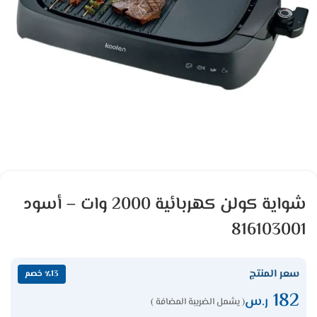
شواية كولن كهربائية 2000 وات – أسود
816103001
سعر المنتج
٪13 خصم
182
ر.س
( يشمل الضريبة المضافة )