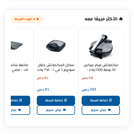
🔥 الأكثر مبيعًا معه
🔥 لا تفوت الفرصة
ساندوتش ميكر جيباس
سخان الساندوتش جنرال
صانعة ساندوتش ه
10 بوصة 1200 وات -
سوبريم 3 في 1 - 750 وات
تك – فضي HT-9068L
فضي/ اسود GCM6125
- أسود GSSM750A3
241
ر.س
123
ر.س
16
209
ر.س
113
ر.س
101
🛒 إضافة للسلة
🛒 إضافة للسلة
🛒 إضافة للسلة
👁 عرض سريع
👁 عرض سريع
👁 عرض سريع