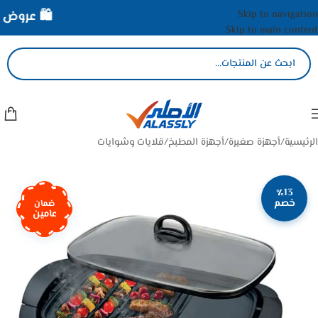
Skip to navigation
🛍️ عروض ال
Skip to main content
الرئيسية
/
أجهزة صغيرة
/
أجهزة المطبخ
/
قلايات وشوايات
٪13
خصم
ضمان
عامين