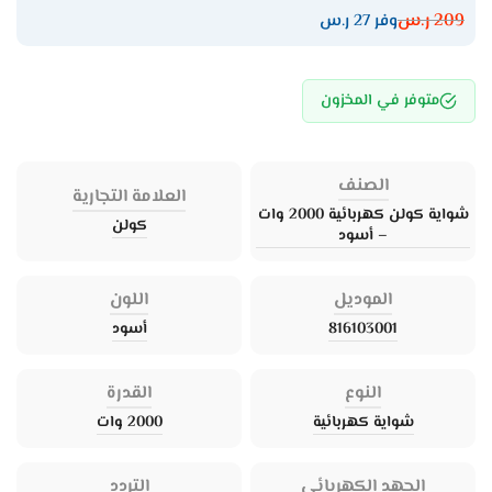
209
ر.س
وفر 27 ر.س
متوفر في المخزون
الصنف
العلامة التجارية
شواية كولن كهربائية 2000 وات
كولن
– أسود
الموديل
اللون
816103001
أسود
النوع
القدرة
شواية كهربائية
2000 وات
الجهد الكهربائي
التردد