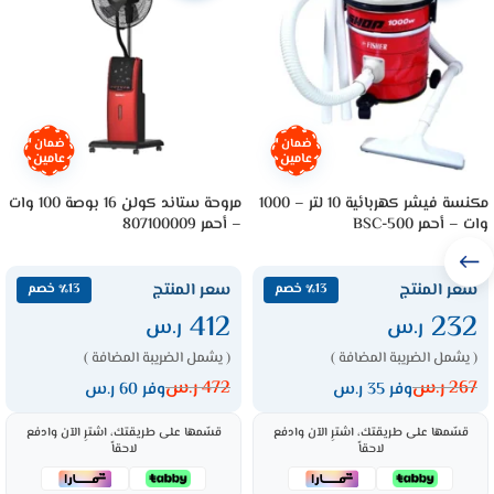
ضمان
ضمان
عامين
عامين
مكنسة فيشر كهربائية 10 لتر – 1000
مروحة ستاند كولن 16 بوصة 100 وات
وات – أحمر BSC-500
– أحمر 807100009
سعر المنتج
سعر المنتج
٪13 خصم
٪13 خصم
412
232
ر.س
ر.س
( يشمل الضريبة المضافة )
( يشمل الضريبة المضافة )
267
ر.س
472
ر.س
وفر 35 ر.س
وفر 60 ر.س
قسّمها على طريقتك، اشترِ الآن وادفع
قسّمها على طريقتك، اشترِ الآن وادفع
لاحقاً
لاحقاً