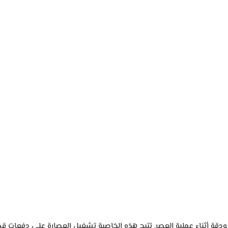
 ودقة أثناء عملية العصر. تتيح هذه الخاصية تشغيل العصارة على دفعات ق