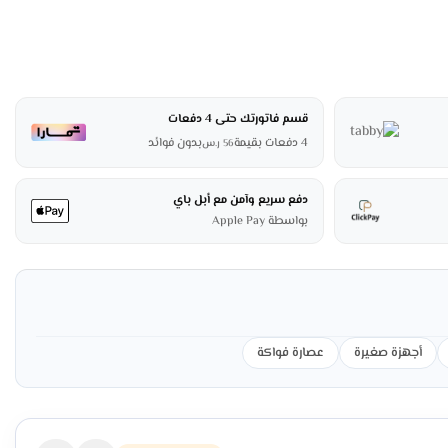
قسم فاتورتك حتى 4 دفعات
4 دفعات بقيمة
بدون فوائد
56
ر.س
دفع سريع وآمن مع أبل باي
بواسطة Apple Pay
أجهزة صغيرة
عصارة فواكة