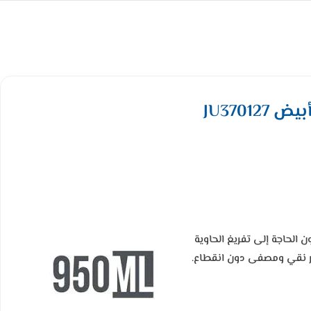
دفعة واحدة دون الحاجة إلى تفريغ الحاوية
صير نقي ومصفى دون انقطاع.