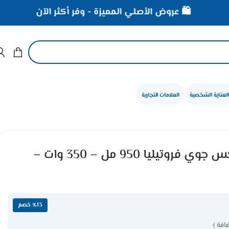
️ عروض الأصلي المميزة - وفر أكثر الآن
⚡ خصومات تصل إ
العناية الشخصية
العلامات التجارية
عصارة فواكة مولينكس جوي فروتيليا 950 مل – 350 وات –
٪13 خصم
افة )