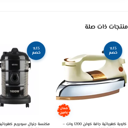
منتجات ذات صلة
٪13
٪13
خصم
خصم
ضمان
عامين
كاوية كهربائية جافة كولن 1200 وات –