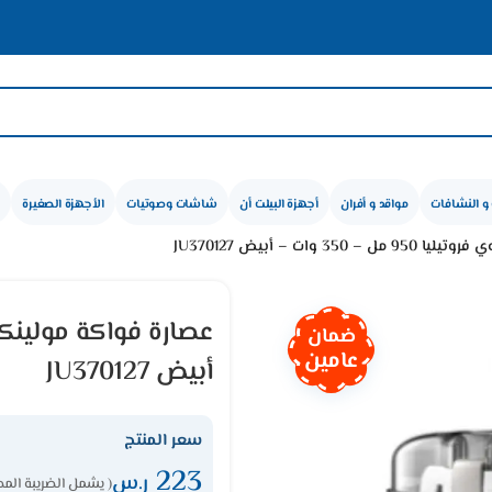
و النشافات
مواقد و أفران
أجهزة البيلت أن
شاشات وصوتيات
الأجهزة الصغيرة
 وات – أبيض JU370127
ضمان
عامين
أبيض JU370127
سعر المنتج
223
ر.س
( يشمل الضريبة المض