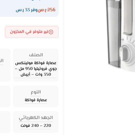
256
ر.س
وفر 33 ر.س
غير متوفر في المخزون
الصنف
ال
عصارة فواكة مولينكس
جوي فروتيليا 950 مل –
350 وات – أبيض
النوع
عصارة فواكة
الجهد الكهربائي
220 – 240 فولت