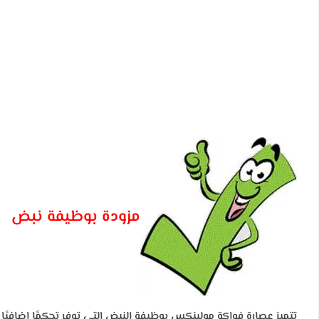
مزودة بوظيفة نبض
تتميز عصارة فواكة مولينكس بوظيفة النبض التي توفر تحكمًا إضافيًا