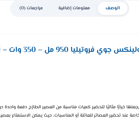
الوصف
معلومات إضافية
مراجعات (0)
تيليا 950 مل – 350 وات – أبيض JU370127
كة مولينكس بحاوية لجمع اللب بسعة 950 مل، مما يجعلها خيارًا مثاليًا لتحضير كميات مناسبة من العصير الطازج 
، خاصة عند تحضير العصائر للعائلة أو المناسبات، حيث يمكن الاستمتاع بع