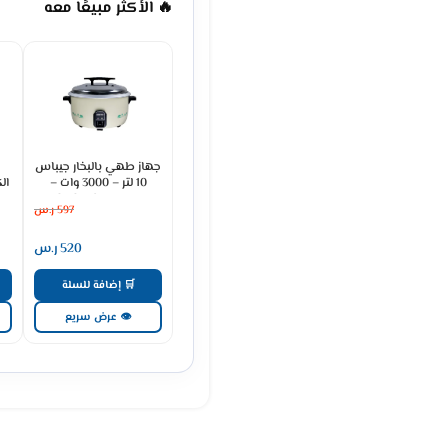
🔥 الأكثر مبيعًا معه
جهاز طهي بالبخار جيباس
10 لتر – 3000 وات –
كريمي GRC4323
597
ر.س
520
ر.س
🛒 إضافة للسلة
👁 عرض سريع