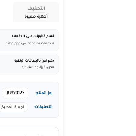
التصنيف
أجهزة صغيرة
قسم فاتورتك على 4 دفعات
4 دفعات بقيمة
بدون فوائد
56
ر.س
دفع آمن بالبطاقات البنكية
مدى، فيزا، وماستركارد
JU370127
رمز المنتج:
التصنيفات:
أجهزة المطبخ