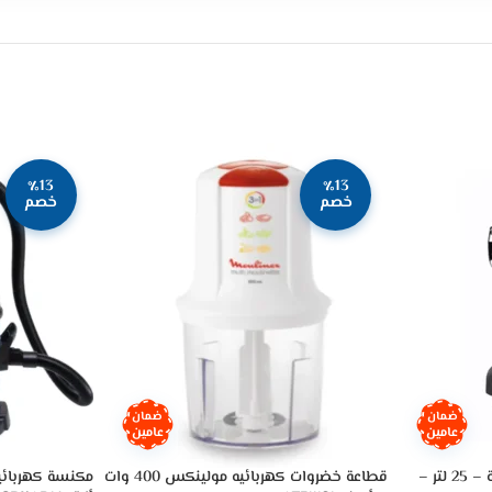
٪13
٪13
خصم
خصم
ضمان
ضمان
عامين
عامين
مكنسة جنرال سوبريم كهربائية – 25 لتر –
قطاعة خضروات كهربائيه مولينكس 400 وات