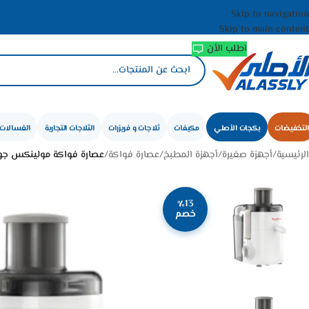
Skip to navigation
Skip to main content
اطلب الأن
التخفيضات
بكجات الأصلي
مكيفات
ثلاجات و فريزرات
الثلاجات التجارية
الغسالات 
الرئيسية
/
أجهزة صغيرة
/
أجهزة المطبخ
/
عصارة فواكة
/
عصارة فواكة مولينكس جوي فروتيليا 950 مل – 350
٪13
خصم