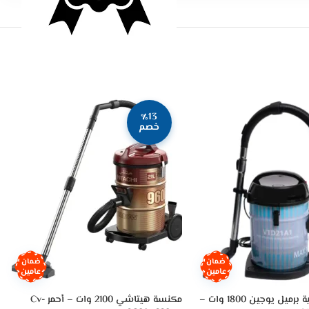
٪13
خصم
ضمان
ضمان
عامين
عامين
مكنسة كهربائية برميل يوجين 1800 وات –
مكنسة هيتاشي 2100 وات – أحمر Cv-