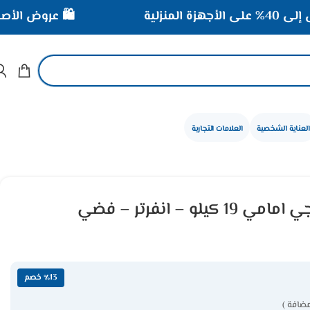
🛍️ عروض الأصلي المميزة 
العناية الشخصية
العلامات التجارية
غسالة اتوماتيك ال جي امامي 19 كيلو – انفرتر – فضي
٪13 خصم
مضافة )