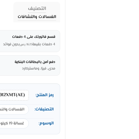
التصنيف
الغسالات والنشافات
قسم فاتورتك على 4 دفعات
4 دفعات بقيمة
بدون فوائد
1623
ر.س
دفع آمن بالبطاقات البنكية
مدى، فيزا، وماستركارد
912XMT(AE)
رمز المنتج:
التصنيفات:
الغسالات والن
الوسوم:
غسالة 19 كيلو