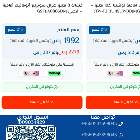
غسالة اتوماتيك امامية توشيبا 10.5 كيلو –
غسالة 8 كيلو جنرال سوبريم أتوماتيك أمامية
– فضي GSFLA0806DM
سعر المنتج
٪13 خصم
٪13 خصم
1992
س
ر.س
( يشمل الضريبة المضافة )
( يشمل الضريبة المضافة )
2279
ر.س
 312 ر.س
وفر 287 ر.س
ريقتك، اشترِ الآن وادفع لاحقاً
قسّمها على طريقتك، اشترِ الآن وادفع لاحقاً
متوفر في المخزون
متوفر في المخزون
إضافة إلى السلة
إضافة إلى السلة
تواصل معنا
السجل التجاري :
1009034929
9660543398043⁩+
9660543398043⁩+