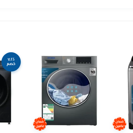
٪13
خصم
ضمان
ضمان
عامين
عامين