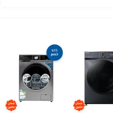
٪13
خصم
ضمان
ضمان
عامين
عامين