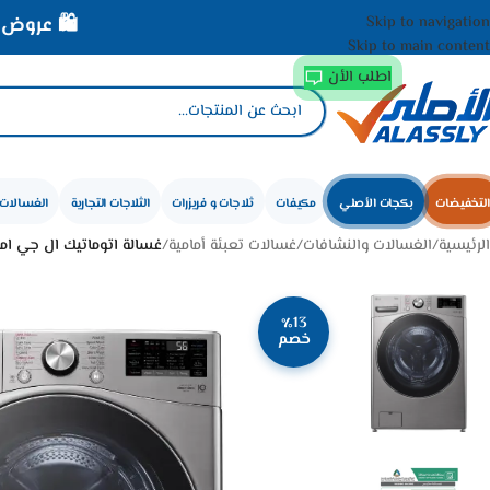
Skip to navigation
🛍️ عروض الأصلي الم
Skip to main content
اطلب الأن
التخفيضات
بكجات الأصلي
مكيفات
ثلاجات و فريزرات
الثلاجات التجارية
الغسالات 
الرئيسية
/
الغسالات والنشافات
/
غسالات تعبئة أمامية
/
غسالة اتوماتيك ال جي امامي 19 كيلو – انفرتر – فضي (AE
٪13
خصم