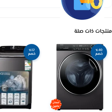
منتجات ذات صلة
٪12
٪40
خصم
خصم
ضمان
عامين