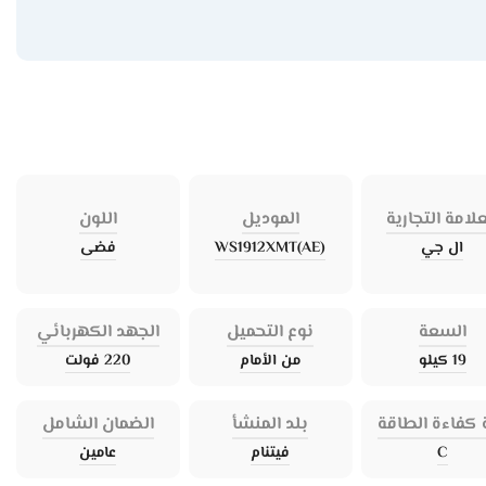
علامة التجارية
الموديل
اللون
ال جي
WS1912XMT(AE)
فضى
السعة
نوع التحميل
الجهد الكهربائي
19 كيلو
من الأمام
220 فولت
 كفاءة الطاقة
بلد المنشأ
الضمان الشامل
C
فيتنام
عامين