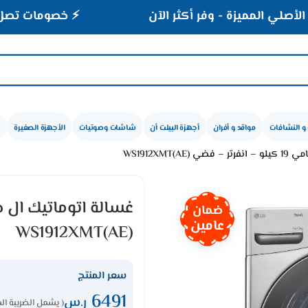
ميزة - وفر أكثر الآن
⚡ خصومات تصل إلى 40% على الأجهزة المنزلية
و النشافات
مواقد و أفران
أجهزة البيلت أن
شاشات وصوتيات
الأجهزة الصغيرة
WS1912XMT)
ضمان
عامين
WS1912XMT(AE)
سعر المنتج
6491
ر.س
( يشمل الضريبة ال