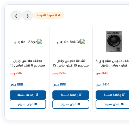
🔥 لا تفوت الفرصة
❯
❮
مجفف ملابس ستار واي 8
نشافة ملابس جنرال
مجفف ملابس جنرال
نش
كيلو - رمادي غامق
سوبريم 10 كيلو امامي 15
سوبريم 9 كيلو امامي 15
SW8DRHP
برنامج - فضى غامق
برنامج - فضى غامق
1610
ر.س
2274
ر.س
2146
ر.س
GSDH90SH
GSDH100SH
1414
ر.س
1991
ر.س
1881
ر.س
🛒 إضافة للسلة
🛒 إضافة للسلة
🛒 إضافة للسلة
👁 عرض سريع
👁 عرض سريع
👁 عرض سريع