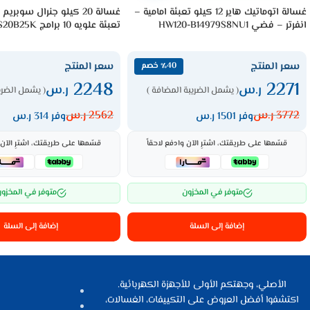
غسالة اتوماتيك هاير 12 كيلو تعبئة امامية –
غسالة 20 كيلو جنرال سوبري
انفرتر – فضي HW120-B14979S8NU1
تعبئة علويه 10 برامج GS20B25K
سعر المنتج
سعر المنتج
٪40 خصم
2248
2271
ر.س
ر.س
( يشمل الضريبة المضافة )
( يشمل الضري
3772
ر.س
2562
ر.س
وفر 1501 ر.س
وفر 314 ر.س
قسّمها على طريقتك، اشترِ الآن وادفع لاحقاً
قسّمها على طريقتك، اشترِ الآن و
متوفر في المخزون
متوفر في المخزو
إضافة إلى السلة
إضافة إلى السلة
الأصلي، وجهتكم الأولى للأجهزة الكهربائية.
اكتشفوا أفضل العروض على التكييفات، الغسالات،