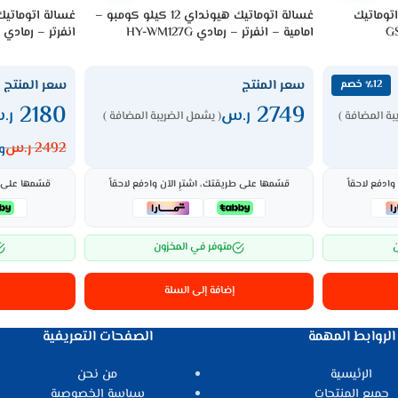
م اتوماتيك
غسالة اتوماتيك هيونداي 12 كيلو كومبو –
امامية – انفرتر – رمادي HY-WM127G
انفرتر – رمادي TW-T21BU115UWBB(MG)
سعر المنتج
سعر المنتج
٪12 خصم
2180
2749
ر.س
ر.
بة المضافة )
( يشمل الضريبة المضافة )
2492
ر.س
وفر
ادفع لاحقاً
قسّمها على طريقتك، اشترِ الآن وادفع لاحقاً
قسّمها على ط
ن
متوفر في المخزون
إضافة إلى السلة
الروابط المهمة
الصفحات التعريفية
الرئيسية
من نحن
جميع المنتجات
سياسة الخصوصية