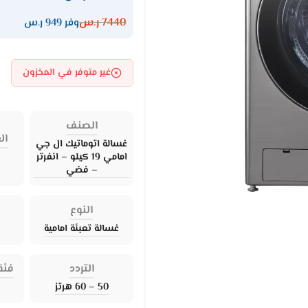
7440
ر.س
وفر 949 ر.س
غير متوفر في المخزون
الصنف
ال
غسالة اتوماتيك ال جي
امامي 19 كيلو – انفرتر
– فضي
النوع
غسالة تعبئة امامية
التردد
فئة
50 – 60 هرتز