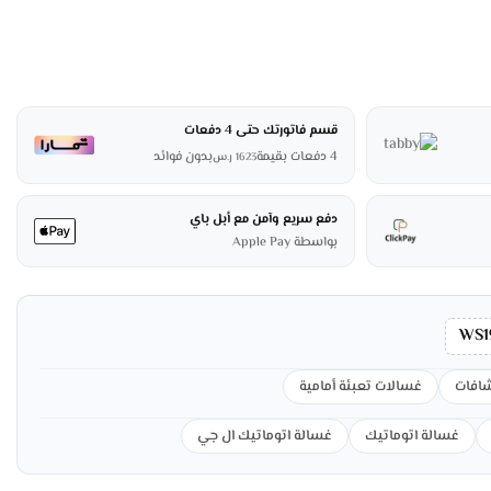
قسم فاتورتك حتى 4 دفعات
4 دفعات بقيمة
بدون فوائد
1623
ر.س
دفع سريع وآمن مع أبل باي
بواسطة Apple Pay
WS1
شافات
غسالات تعبئة أمامية
غسالة اتوماتيك
غسالة اتوماتيك ال جي