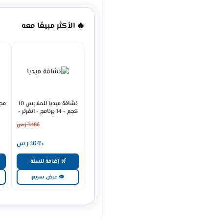
🔥 الأكثر مبيعًا معه
نشافة ميديا للملابس 10
كجم - 14 برنامج - انفرتر -
تيتانيوم
3486
ر.س
MD200H100WDB/T-SA
3045
ر.س
🛒 إضافة للسلة
👁 عرض سريع