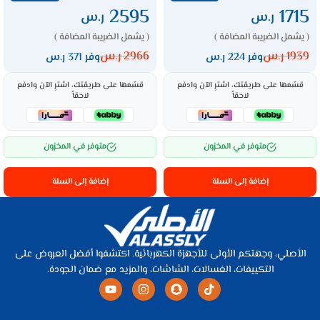
2595
1715
ر.س
ر.س
( يشمل الضريبة المضافة )
( يشمل الضريبة المضافة )
1939
ر.س
2966
ر.س
وفر 224 ر.س
وفر 371 ر.س
قسّمها على طريقتك، اشترِ الآن وادفع
قسّمها على طريقتك، اشترِ الآن وادفع
لاحقاً
لاحقاً
متوفر في المخزون
متوفر في المخزون
إضافة إلى السلة
إضافة إلى السلة
الأصلي، وجهتكم الأولى للأجهزة الكهربائية. اكتشفوا أفضل العروض على
التكييفات، الغسالات، الشاشات، والمزيد مع ضمان الجودة.