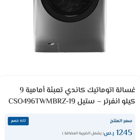
غسالة اتوماتيك كاندي تعبئة أمامية 9
كيلو انفرتر – ستيل CSO496TWMBRZ-19
سعر المنتج
٪12 خصم
1245
ر.س
( يشمل الضريبة المضافة )