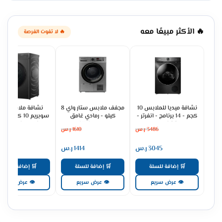
🔥 الأكثر مبيعًا معه
🔥 لا تفوت الفرصة
نشافة ميديا للملابس 10
مجفف ملابس ستار واي 8
نشافة ملابس جنر
كجم - 14 برنامج - انفرتر -
كيلو - رمادي غامق
تيتانيوم
SW8DRHP
برنامج - فضى غا
3486
ر.س
1610
ر.س
2274
GSDH100SH
MD200H100WDB/T-SA
3045
ر.س
1414
ر.س
1991
🛒 إضافة للسلة
🛒 إضافة للسلة
🛒 إضافة للسلة
👁 عرض سريع
👁 عرض سريع
👁 عرض سريع