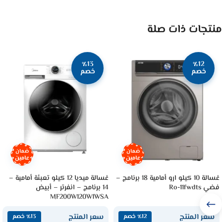
منتجات ذات صلة
٪13
٪12
خصم
خصم
ضمان
ضمان
عامين
عامين
غسالة 10 كيلو ارو أمامية 18 برنامج –
غسالة ميديا 12 كيلو تعبئة أمامية –
فضي Ro-11fwdts
14 برنامج – انفرتر – أبيض
MF200W120W1WSA
سعر المنتج
سعر المنتج
٪12 خصم
٪13 خصم