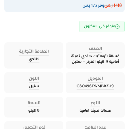
1418
ر.س
وفر 173 ر.س
متوفر في المخزون
الصنف
العلامة التجارية
غسالة اتوماتيك كاندي تعبئة
كاندي
أمامية 9 كيلو انفرتر – ستيل
الموديل
اللون
CSO496TWMBRZ-19
ستيل
النوع
السعة
غسالة تعبئة امامية
9 كيلو
عدد البرامج
نوع التحميل