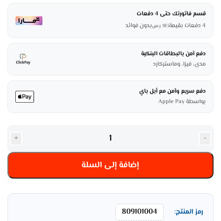
قسم فاتورتك حتى 4 دفعات
4 دفعات بقيمة
بدون فوائد
183
ر.س
دفع آمن بالبطاقات البنكية
مدى، فيزا، وماستركارد
دفع سريع وآمن مع أبل باي
بواسطة Apple Pay
+
-
إضافة إلى السلة
809101004
رمز المنتج: