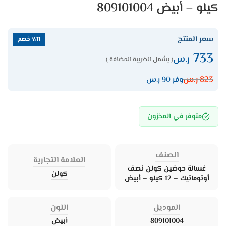
كيلو – أبيض 809101004
سعر المنتج
٪11 خصم
733
ر.س
( يشمل الضريبة المضافة )
823
ر.س
وفر 90 ر.س
متوفر في المخزون
الصنف
العلامة التجارية
غسالة حوضين كولن نصف
كولن
أوتوماتيك – 12 كيلو – أبيض
الموديل
اللون
809101004
أبيض