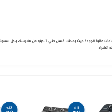
توفر لك هذة الغسالة الكثير من وقتك الثمين حيث انها مصنوع
د الشراء
٪12
٪11
خصم
خصم