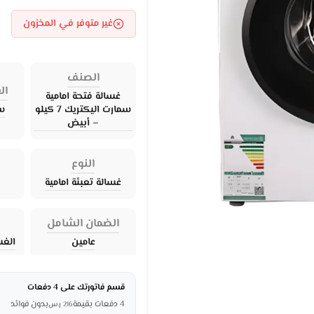
غير متوفر في المخزون
الصنف
ال
غسالة فتحة امامية
سمارت اليكتريك 7 كيلو
سم
– أبيض
النوع
غسالة تعبئة امامية
الضمان الشامل
عامين
الغس
قسم فاتورتك على 4 دفعات
4 دفعات بقيمة
بدون فوائد
216
ر.س