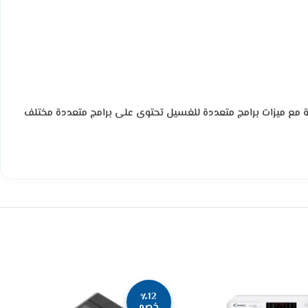
ه من خامات عالية الجودة حيث يمكنك غسل حتي 7 كيلو من ملابسك بكل سهولة مع ميزات برامج متعددة للغسيل تحتوى على برامج متعددة مختلف
٪12
خصم