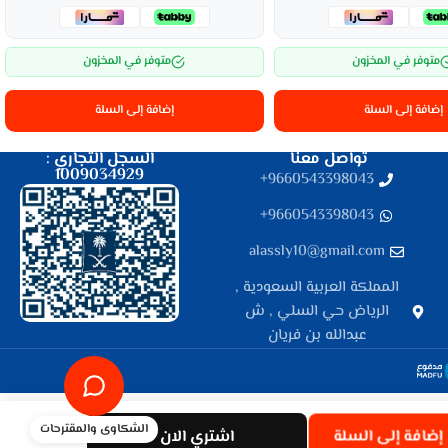
متوفر في المخزون
متوفر في المخزون
إضافة إلى السلة
إضافة إلى السلة
تواصل معنا
السجل التجاري :
1009034929
9660543398043⁩+
9660543398043⁩+
alassly10@gmail.com
المملكة العربية السعودية ,
الرياض حي السلي , ش
عبدالله بن فريان
الشكاوى والمقترحات
اشتري الان
إضافة إلى السلة