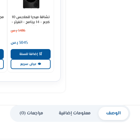
نشافة ميديا للملابس 10
كجم - 14 برنامج - انفرتر -
تيتانيوم
3486
ر.س
MD200H100WDB/T-SA
3045
ر.س
🛒 إضافة للسلة
👁 عرض سريع
الوصف
معلومات إضافية
مراجعات (0)