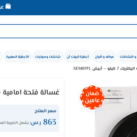
🛍️ عروض الأصلي
و النشافات
مواقد و أفران
أجهزة البيلت أن
شاشات وصوتيات
الأجهزة الصغيرة
 – أبيض SEM07FL
غسالة فتحة امامية سمارت اليكتر
ضمان
عامين
سعر المنتج
863
ر.س
( يشمل الضريبة المض