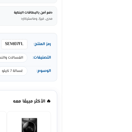
دفع آمن بالبطاقات البنكية
مدى، فيزا، وماستركارد
SEM07FL
رمز المنتج:
التصنيفات:
الغسالات والن
الوسوم:
غسالة 7 كيلو
🔥 الأكثر مبيعًا معه