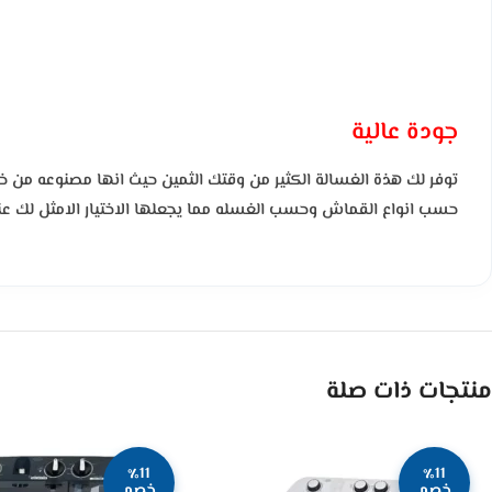
جودة عالية
حسب انواع القماش وحسب الغسله مما يجعلها الاختيار الامثل لك عن
منتجات ذات صلة
٪11
٪11
خصم
خصم