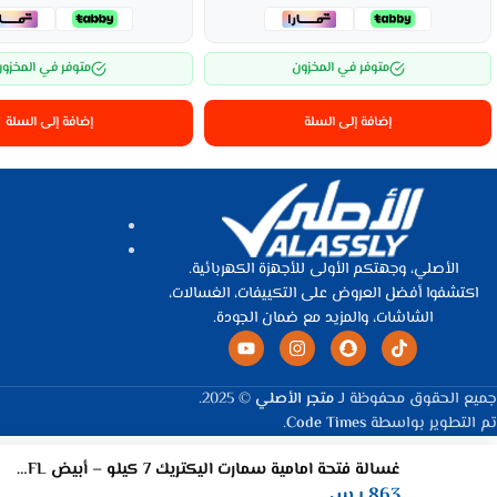
متوفر في المخزون
متوفر في المخزو
إضافة إلى السلة
إضافة إلى السلة
الأصلي، وجهتكم الأولى للأجهزة الكهربائية.
اكتشفوا أفضل العروض على التكييفات، الغسالات،
الشاشات، والمزيد مع ضمان الجودة.
جميع الحقوق محفوظة لـ
متجر الأصلي
© 2025.
تم التطوير بواسطة
Code Times
.
غسالة فتحة امامية سمارت اليكتريك 7 كيلو – أبيض SEM07FL
863
ر.س