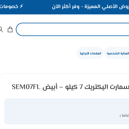
 المميزة - وفر أكثر الآن
⚡ خصومات تصل إلى 40% على الأجهزة المنزلي
العناية الشخصية
العلامات التجارية
يك 7 كيلو – أبيض SEM07FL
افة )