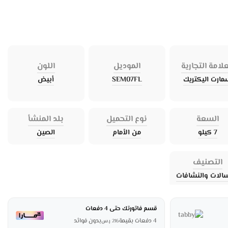
علامة التجارية
الموديل
اللون
ارت اليكتريك
SEM07FL
أبيض
السعة
نوع التحميل
بلد المنشأ
7 كيلو
من الأمام
الصين
التصنيف
الات والنشافات
قسم فاتورتك حتى 4 دفعات
4 دفعات بقيمة
بدون فوائد
216
ر.س