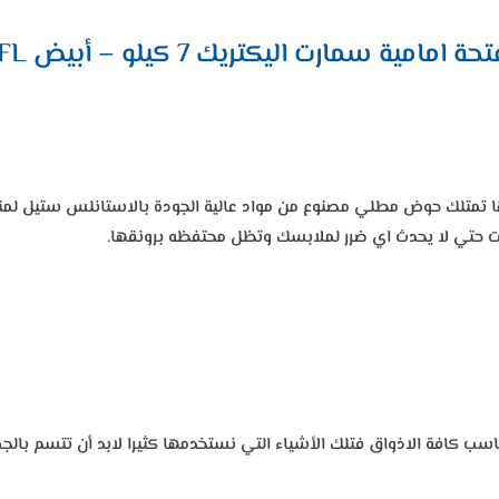
مامية سمارت اليكتريك 7 كيلو – أبيض SEM07FL
ارت اليكتريك 7 كيلو بملابسك حيث أنها تمتلك حوض مطلي مصنوع من مواد عالية الجودة با
يات حتي لا يحدث اي ضرر لملابسك وتظل محتفظه برونقها.
ليكتريك 7 كيلو بتصميم رائع مميز يناسب كافة الاذواق فتلك الأشياء التي نستخدمها كثيرا ل