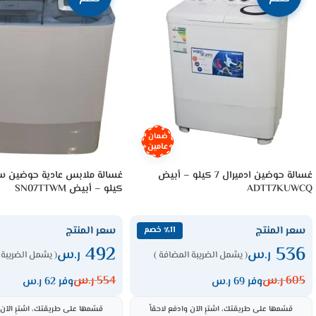
ضمان
عامين
غسالة حوضين ادميرال 7 كيلو – أبيض
ADTT7KUWCQ
كيلو – أبيض SN07TTWM
سعر المنتج
سعر المنتج
٪11 خصم
492
536
ر.س
ر.س
( يشمل الضريبة المضافة )
( يشمل الضريبة 
605
ر.س
554
ر.س
وفر 69 ر.س
وفر 62 ر.س
قسّمها على طريقتك، اشترِ الآن وادفع لاحقاً
قسّمها على طريقتك، اشترِ الآن و