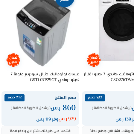
ضمان
ضمان
عامين
عامين
غسالة ملابس اتوماتيك كاندي 7 كيلو انفرتر
غساله اوتوماتيك جنرال سوبريم علوية 7
كيلو -رمادي GSTL07P25GT
سعر المنتج
٪12 خصم
٪12 خصم
860
ر.س
( يشمل الضريبة المضافة )
( يشمل الضريبة المضافة )
979
ر.س
 ر.س
وفر 119 ر.س
ريقتك، اشترِ الآن وادفع لاحقاً
قسّمها على طريقتك، اشترِ الآن وادفع لاحقاً