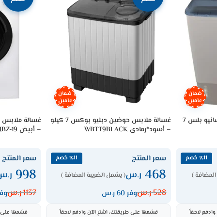
ضمان
ضمان
عامين
عامين
غسالة ملابس عادية حوضين سانيو بلس 7
غسالة ملابس حوضين دبليو بوكس 7 كيلو
– أسود*رمادى WBTT9BLACK
– أبيض CSO276TWMBZ-19
سعر المنتج
سعر المنتج
٪11 خصم
٪11 خصم
998
468
ر.س
ر.س
المضافة )
( يشمل الضريبة المضافة )
528
ر.س
1137
ر.س
وفر 60 ر.س
وفر 139
ادفع لاحقاً
قسّمها على طريقتك، اشترِ الآن وادفع لاحقاً
قسّمها على ط