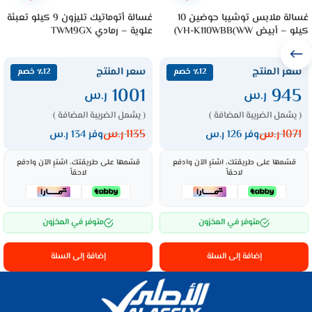
غسالة ملابس توشيبا حوضين 10
غسالة أتوماتيك تليزون 9 كيلو تعبئة
كيلو – أبيض VH-K110WBB(WW)
علوية – رمادي TWM9GX
سعر المنتج
سعر المنتج
٪12 خصم
٪12 خصم
1001
945
ر.س
ر.س
( يشمل الضريبة المضافة )
( يشمل الضريبة المضافة )
1071
ر.س
1135
ر.س
وفر 126 ر.س
وفر 134 ر.س
قسّمها على طريقتك، اشترِ الآن وادفع
قسّمها على طريقتك، اشترِ الآن وادفع
لاحقاً
لاحقاً
متوفر في المخزون
متوفر في المخزون
إضافة إلى السلة
إضافة إلى السلة