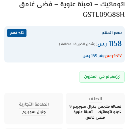
اتوماتيك – تعبئة علوية – فضى غامق
GSTL09G8SH
سعر المنتج
٪12 خصم
1158
ر.س
( يشمل الضريبة المضافة )
1317
ر.س
وفر 159 ر.س
متوفر في المخزون
الصنف
العلامة التجارية
غسالة ملابس جنرال سوبريم 9
كيلو اتوماتيك – تعبئة علوية –
جنرال سوبريم
فضى غامق