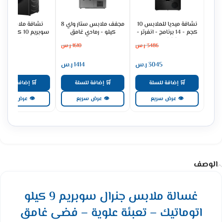
نشافة ميديا للملابس 10
مجفف ملابس ستار واي 8
نشافة ملابس جنر
كجم - 14 برنامج - انفرتر -
كيلو - رمادي غامق
تيتانيوم
SW8DRHP
برنامج - فضى غا
3486
ر.س
1610
ر.س
2274
GSDH100SH
MD200H100WDB/T-SA
3045
ر.س
1414
ر.س
1991
🛒 إضافة للسلة
🛒 إضافة للسلة
🛒 إضافة للسلة
👁 عرض سريع
👁 عرض سريع
👁 عرض سريع
الوصف
غسالة ملابس جنرال سوبريم 9 كيلو
اتوماتيك – تعبئة علوية – فضى غامق