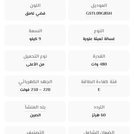
الموديل
اللون
GSTL09G8SH
فضي غامق
النوع
السعة
غسالة تعبئة علوية
9 كيلو
القدرة
نوع التحميل
480 وات
من الأعلى
فئة كفاءة الطاقة
الجهد الكهربائي
E
220 – 230 فولت
التردد
بلد المنشأ
60 هرتز
الصين
الضمان الشامل
التصنيف