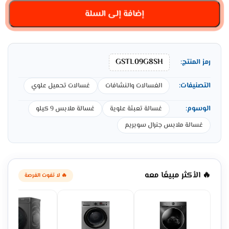
إضافة إلى السلة
GSTL09G8SH
رمز المنتج:
التصنيفات:
الغسالات والنشافات
غسالات تحميل علوي
الوسوم:
غسالة تعبئة علوية
غسالة ملابس 9 كيلو
غسالة ملابس جنرال سوبريم
🔥 الأكثر مبيعًا معه
🔥 لا تفوت الفرصة