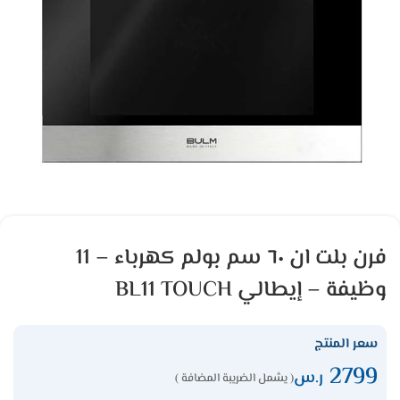
فرن بلت ان ٦٠ سم بولم كهرباء – 11
وظيفة – إيطالي BL11 TOUCH
سعر المنتج
2799
ر.س
( يشمل الضريبة المضافة )