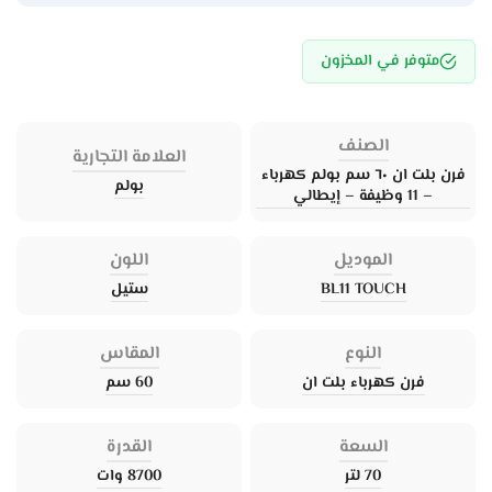
متوفر في المخزون
الصنف
العلامة التجارية
فرن بلت ان ٦٠ سم بولم كهرباء
بولم
– 11 وظيفة – إيطالي
الموديل
اللون
BL11 TOUCH
ستيل
النوع
المقاس
فرن كهرباء بلت ان
60 سم
السعة
القدرة
70 لتر
8700 وات