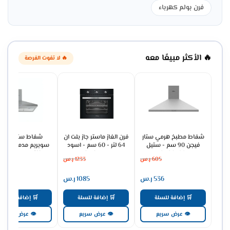
فرن بولم كهرباء
🔥 الأكثر مبيعًا معه
🔥 لا تفوت الفرصة
شفاط مطبخ هرمي ستار
فرن الغاز ماستر جاز بلت ان
شفاط ستيل جنرا
فيجن 90 سم - ستيل
64 لتر - 60 سم - اسود
سوبريم مدمج جداري
SV90PSS
MGBGF-HIB
مدخنة 3 س
605
ر.س
1233
ر.س
737
GSCH90FS
536
ر.س
1085
ر.س
651
🛒 إضافة للسلة
🛒 إضافة للسلة
🛒 إضافة للسلة
👁 عرض سريع
👁 عرض سريع
👁 عرض سريع