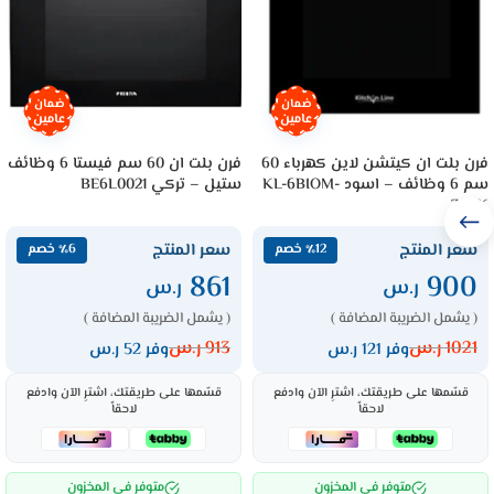
ضمان
ضمان
عامين
عامين
فرن بلت ان كيتشن لاين كهرباء 60
فرن بلت ان 60 سم فيستا 6 وظائف
سم 6 وظائف – اسود KL-6BIOM-
ستيل – تركي BE6L0021
70BK
سعر المنتج
سعر المنتج
٪12 خصم
٪6 خصم
861
900
ر.س
ر.س
( يشمل الضريبة المضافة )
( يشمل الضريبة المضافة )
1021
ر.س
913
ر.س
وفر 121 ر.س
وفر 52 ر.س
قسّمها على طريقتك، اشترِ الآن وادفع
قسّمها على طريقتك، اشترِ الآن وادفع
لاحقاً
لاحقاً
متوفر في المخزون
متوفر في المخزون