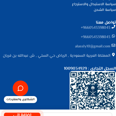
سياسة الاستبدال والاسترجاع
سياسة الشحن
تواصل معنا
9660543398043⁩+
9660543398043⁩+
alassly10@gmail.com
المملكة العربية السعودية , الرياض حي السلي , ش عبدالله بن فريان
السجل التجاري : 1009034929
الشكاوى والمقترحات
جميع الحقوق محفوظة لـ
متجر الأصلي
© 2025.
إضافة إلى