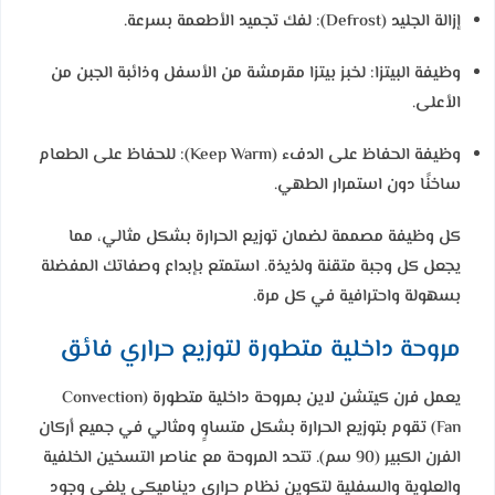
إزالة الجليد (Defrost):
لفك تجميد الأطعمة بسرعة.
وظيفة البيتزا:
لخبز بيتزا مقرمشة من الأسفل وذائبة الجبن من
الأعلى.
وظيفة الحفاظ على الدفء (Keep Warm):
للحفاظ على الطعام
ساخنًا دون استمرار الطهي.
كل وظيفة مصممة لضمان توزيع الحرارة بشكل مثالي، مما
يجعل كل وجبة متقنة ولذيذة. استمتع بإبداع وصفاتك المفضلة
بسهولة واحترافية في كل مرة.
مروحة داخلية متطورة لتوزيع حراري فائق
يعمل فرن كيتشن لاين بمروحة داخلية متطورة (Convection
Fan) تقوم بتوزيع الحرارة بشكل متساوٍ ومثالي في جميع أركان
الفرن الكبير (90 سم). تتحد المروحة مع عناصر التسخين الخلفية
والعلوية والسفلية لتكوين نظام حراري ديناميكي يلغي وجود