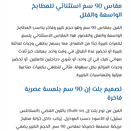
مقاس 90 سم استثنائي للمطابخ
الواسعة والفلل
الفرن بمقاس 90 سم وهو حجم كبير وفاخر يناسب المطابخ
الواسعة والفلل والقصور. هذا المقاس الاستثنائي يتسع
لكميات كبيرة جدًا من الطعام، مما يسمح بطهي وجبات لعائلة
كبيرة أو تحضير عدة أطباق في وقت واحد. يمكنك خبز ثلاث
صواني كيك في آن واحد، أو شوي دجاجتين كاملتين، أو تحضير
وجبات العزائم بكل سهولة. مثالي للطهي بكميات صناعية
منزلية وللمناسبات الكبيرة.
تصميم بلت إن 90 سم بلمسة عصرية
فاخرة
الفرن من نوع بلت إن (Built-in) باللون الفضي (الستانلس
ستيل) أو الأسود حسب الموديل، يُركب داخل خزانة مطبخ
عريضة مصممة خصيصًا لمقاس 90 سم. الحجم الكبير يضفي