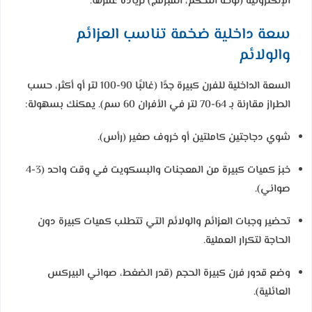
الإلكترونية (لوحة التحكم، المبرمج) لزيادة عمرها.
سعة داخلية ضخمة تناسب العزائم
والولائم
السعة الداخلية للفرن كبيرة جدًا (غالبًا 90-100 لتر أو أكثر، حسب
الطراز مقارنة بـ 64-70 لتر في الأفران 60 سم). يمكنك بسهولة:
شوي دجاجتين كاملتين أو خروف صغير (رأس).
خبز كميات كبيرة من المعجنات والبسكويت في وقت واحد (3-4
صواني).
تحضير وجبات العزائم والولائم التي تتطلب كميات كبيرة دون
الحاجة لتكرار العملية.
وضع قدور فرن كبيرة الحجم (قدر الضغط، صواني البيركس
العائلية).