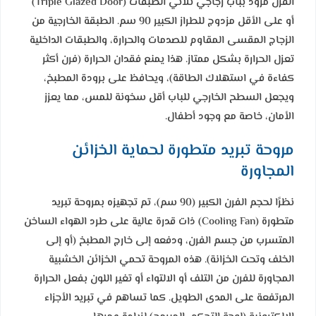
الفرن مزود بباب زجاجي ثلاثي الطبقات (Triple Glazed Door)
أو على الأقل مزدوج للطراز الكبير 90 سم. الطبقة الخارجية من
الزجاج المقسى المقاوم للصدمات والحرارة، والطبقات الداخلية
تعزل الحرارة بشكل ممتاز. هذا يمنع فقدان الحرارة (فرن أكثر
كفاءة في استهلاك الطاقة)، ويحافظ على برودة المطبخ،
ويجعل السطح الخارجي للباب أقل سخونة للمس، مما يعزز
الأمان، خاصة مع وجود أطفال.
مروحة تبريد متطورة لحماية الخزائن
المجاورة
نظرًا لحجم الفرن الكبير (90 سم)، تم تجهيزه بمروحة تبريد
متطورة (Cooling Fan) ذات قدرة عالية على طرد الهواء الساخن
المتسرب من جسم الفرن، ودفعه إلى خارج المطبخ (أو إلى
الخلف وتحت الخزانة). هذه المروحة تحمي الخزائن الخشبية
المجاورة للفرن من التلف أو الالتواء أو تغير اللون بفعل الحرارة
المرتفعة على المدى الطويل. كما تساهم في تبريد الأجزاء