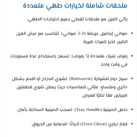
ملحقات شاملة لخيارات طهي متعددة
يأتي الفرن مع ملحقات تغطي جميع احتياجات الطهي:
صواني إيناميل عريضة (2-3 صواني):
تتناسب مع عرض الفرن
الكبير، لخبز كميات كبيرة.
رفوف شبك متعددة (3 رفوف):
تسمح باستخدام عدة مستويات
في وقت واحد.
سيخ دوار للشواية (Rotisserie):
لشوي الدجاج أو اللحم بشكل
دائري ومتساوٍ، مثالي للمناسبات حيث يمكن شوي قطعتين
كبيرتين معًا نظرًا للعرض.
حامل الصينية (Tray Handle):
لسحب الصينية الساخنة بأمان.
قفاز حراري (Oven Glove) أحيانًا:
للحماية من الحروق.