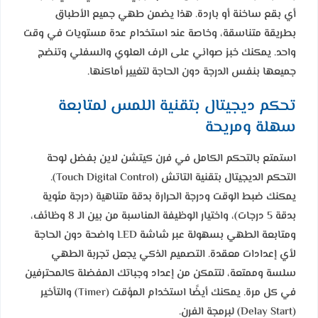
أي بقع ساخنة أو باردة. هذا يضمن طهي جميع الأطباق
بطريقة متناسقة، وخاصة عند استخدام عدة مستويات في وقت
واحد. يمكنك خبز صواني على الرف العلوي والسفلي وتنضج
جميعها بنفس الدرجة دون الحاجة لتغيير أماكنها.
تحكم ديجيتال بتقنية اللمس لمتابعة
سهلة ومريحة
استمتع بالتحكم الكامل في فرن كيتشن لاين بفضل لوحة
التحكم الديجيتال بتقنية التاتش (Touch Digital Control).
يمكنك ضبط الوقت ودرجة الحرارة بدقة متناهية (درجة مئوية
بدقة 5 درجات)، واختيار الوظيفة المناسبة من بين الـ 8 وظائف،
ومتابعة الطهي بسهولة عبر شاشة LED واضحة دون الحاجة
لأي إعدادات معقدة. التصميم الذكي يجعل تجربة الطهي
سلسة وممتعة، لتتمكن من إعداد وجباتك المفضلة كالمحترفين
في كل مرة. يمكنك أيضًا استخدام المؤقت (Timer) والتأخير
(Delay Start) لبرمجة الفرن.