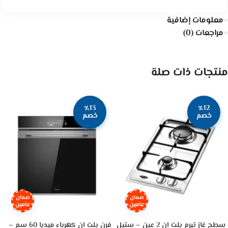
معلومات إضافية
مراجعات (0)
منتجات ذات صلة
٪13
٪12
خصم
خصم
ضمان
ضمان
عامين
عامين
سطح غاز تيرم بلت ان 2 عين – ستيل
فرن بلت ان كهرباء ميديا 60 سم –