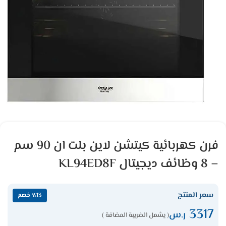
فرن كهربائية كيتشن لاين بلت ان 90 سم
– 8 وظائف ديجيتال KL94ED8F
سعر المنتج
٪13 خصم
3317
ر.س
( يشمل الضريبة المضافة )