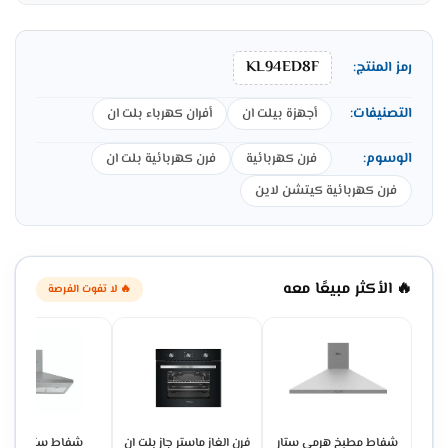
KL94ED8F
رمز المنتج:
التصنيفات:
أجهزة بيلت ان
أفران كهرباء بلت ان
الوسوم:
فرن كهربائية
فرن كهربائية بلت ان
فرن كهربائية كيتشن لاين
🔥 الأكثر مبيعًا معه
🔥 لا تفوت الفرصة
شفاط مطبخ هرمي ستار
فرن الغاز ماستر جاز بلت ان
شفاط ستيل جنرا