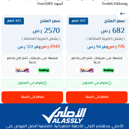
Trmbh30domg
أسود 7nm30f0
سعر المنتج
سعر المنتج
٪12 خصم
٪13 خصم
2570
682
ر.س
ر.س
( يشمل الضريبة المضافة )
( يشمل الضريبة المضافة )
776
ر.س
2942
ر.س
وفر 94 ر.س
وفر 372 ر.س
قسّمها على طريقتك، اشترِ الآن وادفع
قسّمها على طريقتك، اشترِ الآن وادفع
لاحقاً
لاحقاً
متوفر في المخزون
متوفر في المخزون
إضافة إلى السلة
إضافة إلى السلة
الأصلي، وجهتكم الأولى للأجهزة الكهربائية. اكتشفوا أفضل العروض على