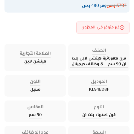
3797
ر.س
وفر 480 ر.س
غير متوفر في المخزون
الصنف
العلامة التجارية
فرن كهربائية كيتشن لاين بلت
كيتشن لاين
ان 90 سم – 8 وظائف ديجيتال
الموديل
اللون
KL94ED8F
ستيل
النوع
المقاس
فرن كهرباء بلت ان
90 سم
السعة
عدد الوظائف