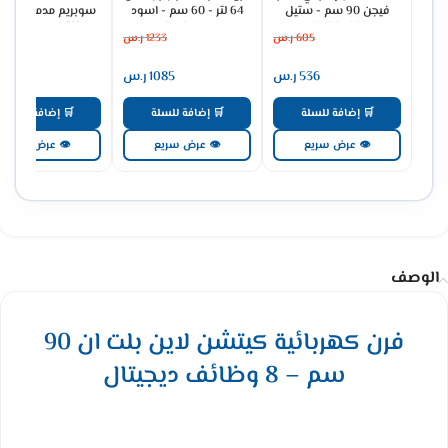
فيجن 90 سم - ستيل
64 لتر - 60 سم - اسود
سوبريم مدمج جداري
SV90PSS
MGBGF-HIB
مدخنة 3 س
605
ر.س
1233
ر.س
737
GSCH90FS
536
ر.س
1085
ر.س
651
🛒 إضافة للسلة
🛒 إضافة للسلة
🛒 إضافة للسلة
👁 عرض سريع
👁 عرض سريع
👁 عرض سريع
الوصف
فرن كهربائية كيتشن لاين بلت ان 90
سم – 8 وظائف ديجيتال