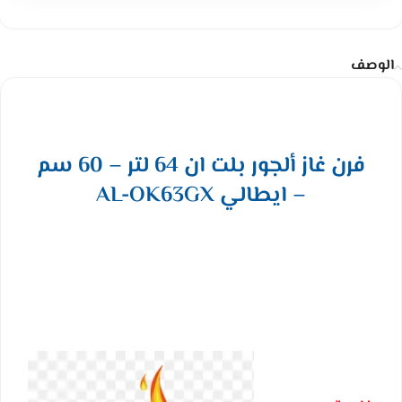
الوصف
فرن غاز ألجور بلت ان 64 لتر – 60 سم
– ايطالي AL-OK63GX