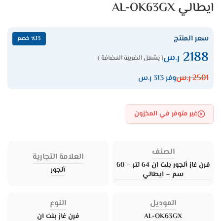
ايطالي AL-OK63GX
سعر المنتج
٪13 خصم
2188
ر.س
( يشمل الضريبة المضافة )
2501
ر.س
وفر 313 ر.س
غير متوفر في المخزون
الصنف
العلامة التجارية
فرن غاز ألجور بلت ان 64 لتر – 60
ألجور
سم – ايطالي
الموديل
النوع
AL-OK63GX
فرن غاز بلت ان