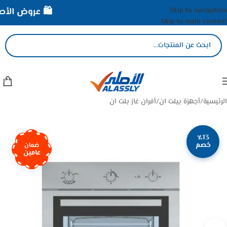
Skip to navigation
🛍️ عروض الأصلي 
Skip to main content
الرئيسية
/
أجهزة بيلت ان
/
أفران غاز بلت ان
٪13
خصم
ضمان
عامين