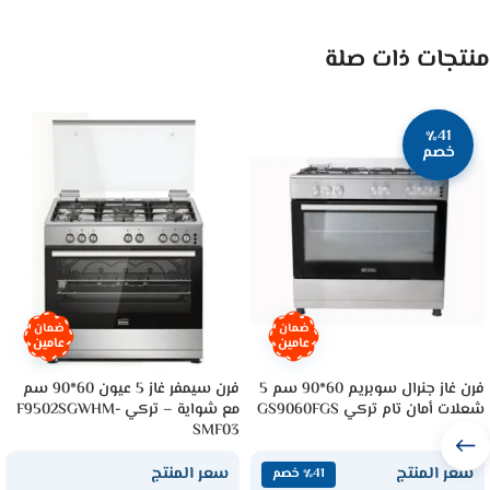
منتجات ذات صلة
٪41
خصم
ضمان
ضمان
عامين
عامين
فرن غاز جنرال سوبريم 60*90 سم 5
فرن سيمفر غاز 5 عيون 60*90 سم
شعلات أمان تام تركي GS9060FGS
مع شواية – تركي F9502SGWHM-
SMF03
سعر المنتج
سعر المنتج
٪41 خصم