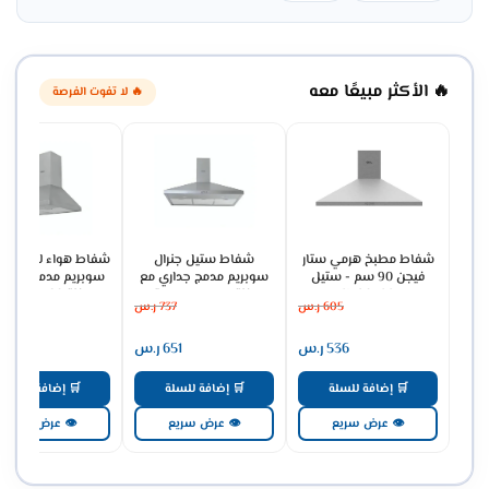
🔥 الأكثر مبيعًا معه
🔥 لا تفوت الفرصة
شفاط مطبخ هرمي ستار
شفاط ستيل جنرال
شفاط هواء للمطبخ ج
فيجن 90 سم - ستيل
سوبريم مدمج جداري مع
سوبريم مدمج جداري
SV90PSS
مدخنة 3 سرعات - ستيل
مدخنة 60 سم -
605
ر.س
737
ر.س
475
GSCH60FS
GSCH90FS
536
ر.س
651
ر.س
421
🛒 إضافة للسلة
🛒 إضافة للسلة
🛒 إضافة للسلة
👁 عرض سريع
👁 عرض سريع
👁 عرض سريع