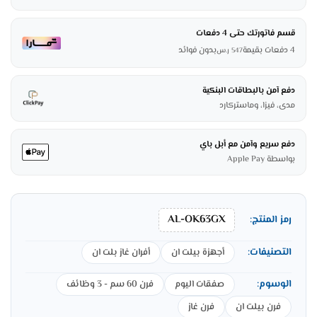
قسم فاتورتك حتى 4 دفعات
4 دفعات بقيمة
بدون فوائد
547
ر.س
دفع آمن بالبطاقات البنكية
مدى، فيزا، وماستركارد
دفع سريع وآمن مع أبل باي
بواسطة Apple Pay
AL-OK63GX
رمز المنتج:
التصنيفات:
أجهزة بيلت ان
أفران غاز بلت ان
الوسوم:
صفقات اليوم
فرن 60 سم - 3 وظائف
فرن بيلت ان
فرن غاز