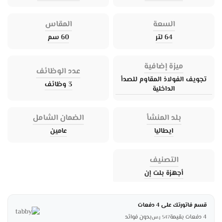
السعة
المقاس
64 لتر
60 سم
ميزة إضافية
عدد الوظائف
تجويف الفولاذ المقاوم للصدأ
3 وظائف
الداخلية
بلد المنشأ
الضمان الشامل
ايطاليا
عامين
التصنيف
أجهزة بلت إن
قسم فاتورتك على 4 دفعات
4 دفعات بقيمة
بدون فوائد
547
ر.س