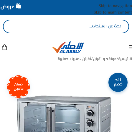
Skip to navigation
🛍️ عروض ال
Skip to main content
الرئيسية
/
مواقد و أفران
/
أفران كهرباء صغيرة
٪11
خصم
ضمان
عامين