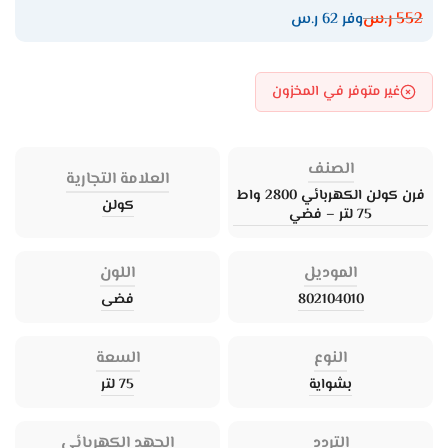
552
ر.س
وفر 62 ر.س
غير متوفر في المخزون
الصنف
العلامة التجارية
فرن كولن الكهربائي 2800 واط
كولن
75 لتر – فضي
الموديل
اللون
802104010
فضى
النوع
السعة
بشواية
75 لتر
التردد
الجهد الكهربائي