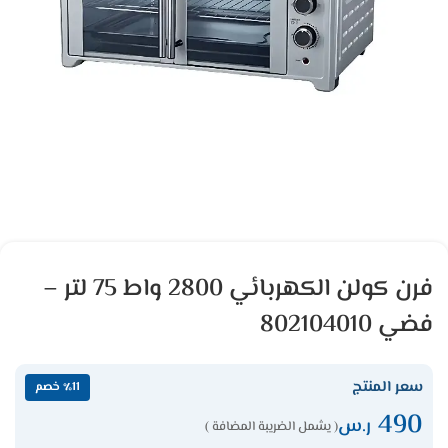
فرن كولن الكهربائي 2800 واط 75 لتر –
فضي 802104010
سعر المنتج
٪11 خصم
490
ر.س
( يشمل الضريبة المضافة )