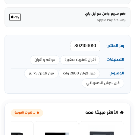
دفع سريع وآمن مع أبل باي
بواسطة Apple Pay
802104010
رمز المنتج:
التصنيفات:
أفران كهرباء صغيرة
مواقد و أفران
الوسوم:
فرن كولن 2800 وات
فرن كولن 75 لتر
فرن كولن الكهربائي
🔥 الأكثر مبيعًا معه
🔥 لا تفوت الفرصة