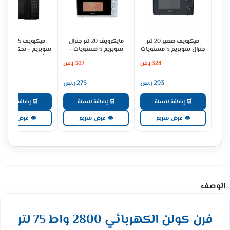
ميكرويف صغير 20 لتر
مايكرويف 20 لتر جنرال
ميكرويف 25 لتر
جنرال سوبريم 5 مستويات
سوبريم 5 مستويات -
سوبريم - تحكم بالل
اسود GSMW20BM
ابيض GSMW20WM
أسود GSMW25BM
328
ر.س
307
ر.س
431
293
ر.س
275
ر.س
383
🛒 إضافة للسلة
🛒 إضافة للسلة
🛒 إضافة للسلة
👁 عرض سريع
👁 عرض سريع
👁 عرض سريع
الوصف
فرن كولن الكهربائي 2800 واط 75 لتر