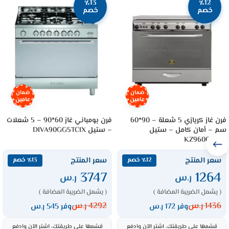
٪13
٪12
خصم
خصم
ضمان
ضمان
عامين
عامين
فرن غاز كريازي 5 شعلة – 90*60
فرن بومباني غاز 60*90 – 5 شعلات
سم – أمان كامل – ستيل
– ستيل DIVA90GG5TCIX
KZ9600SM/2
سعر المنتج
سعر المنتج
٪12 خصم
٪13 خصم
3747
1264
ر.س
ر.س
( يشمل الضريبة المضافة )
( يشمل الضريبة المضافة )
1436
ر.س
4292
ر.س
وفر 172 ر.س
وفر 545 ر.س
قسّمها على طريقتك، اشترِ الآن وادفع
قسّمها على طريقتك، اشترِ الآن وادفع