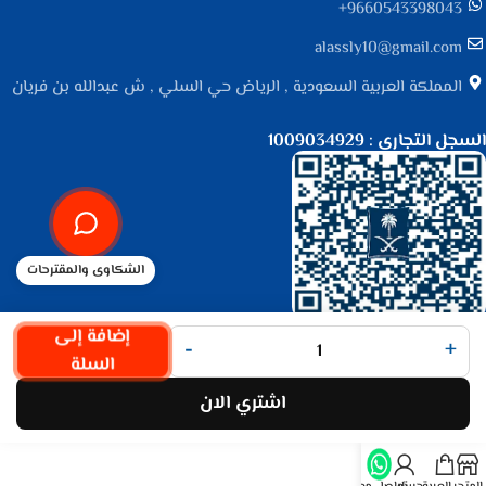
9660543398043⁩+
alassly10@gmail.com
المملكة العربية السعودية , الرياض حي السلي , ش عبدالله بن فريان
السجل التجاري : 1009034929
الشكاوى والمقترحات
جميع الحقوق محفوظة لـ
متجر الأصلي
© 2025.
إضافة إلى
-
+
تم التطوير بواسطة
Code Times
.
السلة
اشتري الان