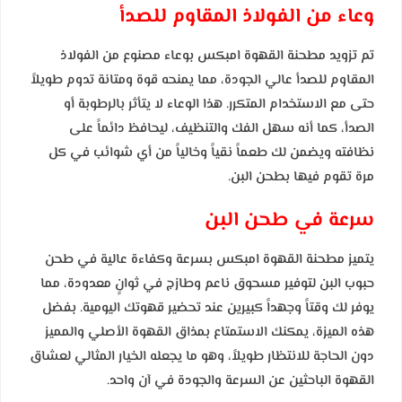
وعاء من الفولاذ المقاوم للصدأ
تم تزويد مطحنة القهوة امبكس بوعاء مصنوع من الفولاذ
المقاوم للصدأ عالي الجودة، مما يمنحه قوة ومتانة تدوم طويلاً
حتى مع الاستخدام المتكرر. هذا الوعاء لا يتأثر بالرطوبة أو
الصدأ، كما أنه سهل الفك والتنظيف، ليحافظ دائماً على
نظافته ويضمن لك طعماً نقياً وخالياً من أي شوائب في كل
مرة تقوم فيها بطحن البن.
سرعة في طحن البن
يتميز مطحنة القهوة امبكس بسرعة وكفاءة عالية في طحن
حبوب البن لتوفير مسحوق ناعم وطازج في ثوانٍ معدودة، مما
يوفر لك وقتاً وجهداً كبيرين عند تحضير قهوتك اليومية. بفضل
هذه الميزة، يمكنك الاستمتاع بمذاق القهوة الأصلي والمميز
دون الحاجة للانتظار طويلاً، وهو ما يجعله الخيار المثالي لعشاق
القهوة الباحثين عن السرعة والجودة في آن واحد.