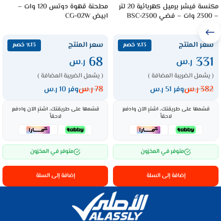
مكنسة فيشر برميل كهربائية 20 لتر
مطحنة قهوة دوتس 120 وات –
– 2300 وات – فضي BSC-2300
ابيض CG-02W
سعر المنتج
سعر المنتج
٪13 خصم
٪13 خصم
68
331
ر.س
ر.س
( يشمل الضريبة المضافة )
( يشمل الضريبة المضافة )
382
ر.س
78
ر.س
وفر 51 ر.س
وفر 10 ر.س
قسّمها على طريقتك، اشترِ الآن وادفع
قسّمها على طريقتك، اشترِ الآن وادفع
لاحقاً
لاحقاً
متوفر في المخزون
متوفر في المخزون
إضافة إلى السلة
إضافة إلى السلة