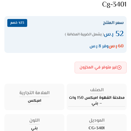
Cg-3401
سعر المنتج
٪13 خصم
52
ر.س
( يشمل الضريبة المضافة )
60
ر.س
وفر 8 ر.س
غير متوفر في المخزون
الصنف
العلامة التجارية
مطحنة القهوة امبكس 150 وات
امبكس
– بني
الموديل
اللون
CG-3401
بني