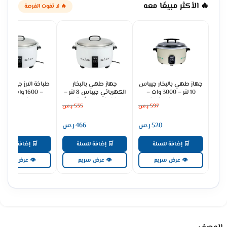
🔥 الأكثر مبيعًا معه
🔥 لا تفوت الفرصة
جهاز طهي بالبخار جيباس
جهاز طهي بالبخار
10 لتر – 3000 وات –
الكهربائي جيباس 8 لتر –
– 1600 وات – أ
كريمي GRC4323
2500 وات – أبيض
GRC4321
597
ر.س
535
ر.س
388
GRC4322
520
ر.س
466
ر.س
337
🛒 إضافة للسلة
🛒 إضافة للسلة
🛒 إضافة للسلة
👁 عرض سريع
👁 عرض سريع
👁 عرض سريع