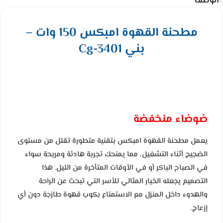
الوصف
مطحنة القهوة امبكس 150 وات –
بني Cg-3401
ضوضاء منخفضة
يعمل مطحنة القهوة امبكس بتقنية متطورة تقلل من مستوى
الضجيج أثناء التشغيل، مما يمنحك تجربة هادئة ومريحة سواء
في الصباح الباكر أو في الأوقات المتأخرة من الليل. هذا
التصميم يجعله الخيار المثالي للأسر التي تبحث عن الراحة
والهدوء داخل المنزل مع الاستمتاع بكوب قهوة طازجة دون أي
إزعاج.