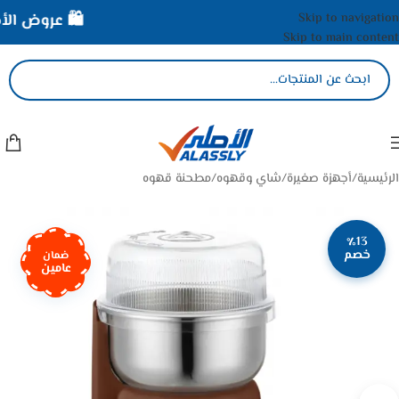
Skip to navigation
🛍️ عروض الأصل
Skip to main content
الرئيسية
/
أجهزة صغيرة
/
شاي وقهوه
/
مطحنة قهوه
٪13
خصم
ضمان
عامين