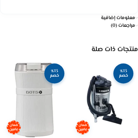
معلومات إضافية
مراجعات (0)
منتجات ذات صلة
٪13
٪13
خصم
خصم
ضمان
ضمان
عامين
عامين