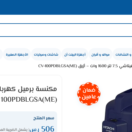
🛍️ ع
و النشافات
مواقد و أفران
أجهزة البيلت أن
شاشات وصوتيات
الأجهزة الصغيرة
CV-100PDBLGSA(ME)
ضمان
عامين
100PDBLGSA(ME)
سعر المنتج
506
ر.س
( يشمل الضريبة المض