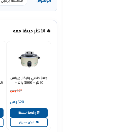
الوسوم:
مكنسة برميل
🔥 الأكثر مبيعًا معه
جهاز طهي بالبخار جيباس
10 لتر – 3000 وات –
كريمي GRC4323
597
ر.س
520
ر.س
🛒 إضافة للسلة
👁 عرض سريع