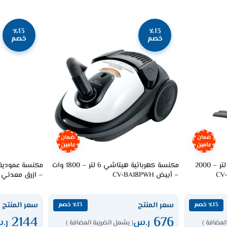
٪13
٪13
خصم
خصم
ضمان
ضمان
عامين
عامين
مكنسة كهربائية هيتاشي 4.5 لتر – 2000
مكنسة كهربائية هيتاشي 6 لتر – 1800 وات
– أبيض CV-BA18PWH
– ازرق معدني PV-XHE4PLMBGSA
سعر المنتج
سعر المنتج
٪13 خصم
٪13 خصم
2144
676
ر.س
ر.
لمضافة )
( يشمل الضريبة المضافة )