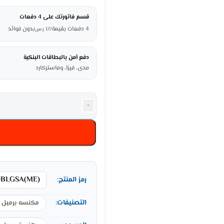
قسم فاتورتك على 4 دفعات
4 دفعات بقيمة
بدون فوائد
127
ر.س
دفع آمن بالبطاقات البنكية
مدى، فيزا، وماستركارد
-
DBLGSA(ME)
رمز المنتج:
التصنيفات:
مكنسه برميل