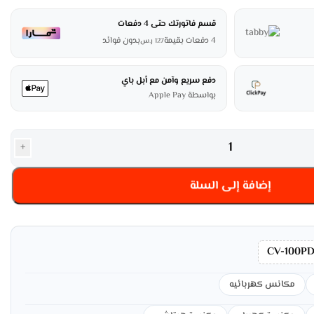
قسم فاتورتك حتى 4 دفعات
4 دفعات بقيمة
بدون فوائد
127
ر.س
دفع سريع وآمن مع أبل باي
بواسطة Apple Pay
+
إضافة إلى السلة
CV-100P
مكانس كهربائيه