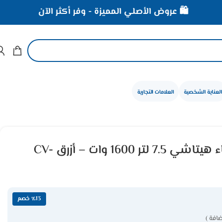
روض الأصلي المميزة - وفر أكثر الآن
⚡ خصومات تصل إلى 40% 
العناية الشخصية
العلامات التجارية
مكنسة برميل كهرباء هيتاشي 7.5 لتر 1600 وات – أزرق CV-
٪13 خصم
افة )