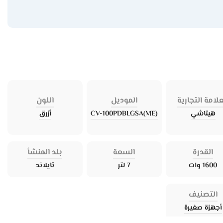
علامة التجارية
الموديل
اللون
هيتاشي
CV-100PDBLGSA(ME)
أزرق
القدرة
السعة
بلد المنشأ
1600 وات
7 لتر
تايلاند
التصنيف
أجهزة صغيرة