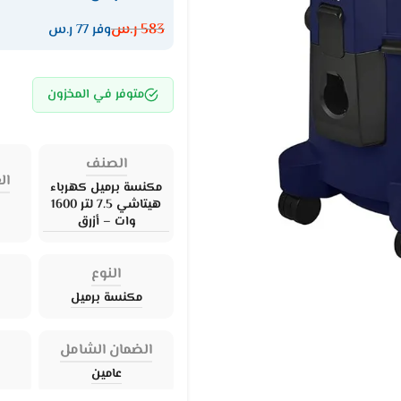
583
ر.س
وفر 77 ر.س
متوفر في المخزون
الصنف
ال
مكنسة برميل كهرباء
هيتاشي 7.5 لتر 1600
وات – أزرق
النوع
مكنسة برميل
الضمان الشامل
عامين