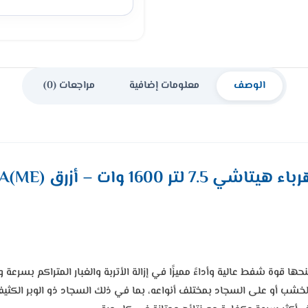
الوصف
معلومات إضافية
مراجعات (0)
1 وات – أزرق CV-100PDBLGSA(ME)
 برميل كهرباء هيتاشي بمحرك قوي بقدرة 1600 وات يمنحها قوة شفط عالية وأداءً مميزًا في إزالة الأت
الخشب أو على السجاد بمختلف أنواعه، بما في ذلك السجاد ذو الوبر الكثي