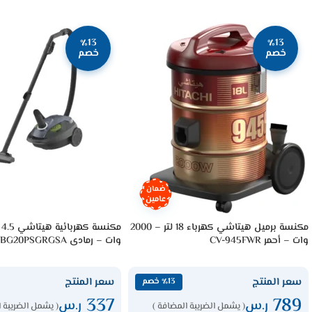
٪13
٪13
خصم
خصم
ضمان
عامين
مكنسة برميل هيتاشي كهرباء 18 لتر – 2000
وات – أحمر CV-945FWR
وات – رمادى CV-BG20PSGRGSA
سعر المنتج
سعر المنتج
٪13 خصم
337
789
ر.س
ر.س
( يشمل الضريبة المضافة )
( يشمل الضريبة ا