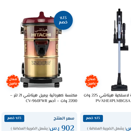
٪13
خصم
ضمان
ضمان
عامين
عامين
مكنسة عمودية لاسلكية هيتاشي 225 وات
مكنسة كهربائية برميل هيتاشي 21 لتر –
2200 وات – أحمر CV-960FWR
سعر المنتج
٪13 خصم
٪13 خصم
902
س
ر.س
( يشمل الضريبة المضافة )
( يشمل الضريبة المضافة )