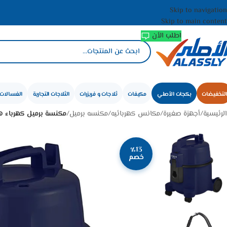
Skip to navigation
Skip to main content
اطلب الأن
التخفيضات
بكجات الأصلي
مكيفات
ثلاجات و فريزرات
الثلاجات التجارية
الغسالات 
الرئيسية
/
أجهزة صغيرة
/
مكانس كهربائيه
/
مكنسه برميل
/
مكنسة برميل كهرباء هيتاشي 7.5 لتر 1600 وات – أزرق 
٪13
خصم