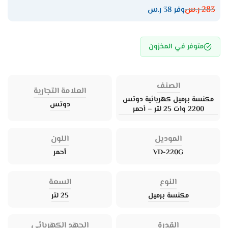
283
ر.س
وفر 38 ر.س
متوفر في المخزون
الصنف
العلامة التجارية
مكنسة برميل كهربائية دوتس
دوتس
2200 وات 25 لتر – أحمر
الموديل
اللون
VD-220G
أحمر
النوع
السعة
مكنسة برميل
25 لتر
القدرة
الجهد الكهربائي