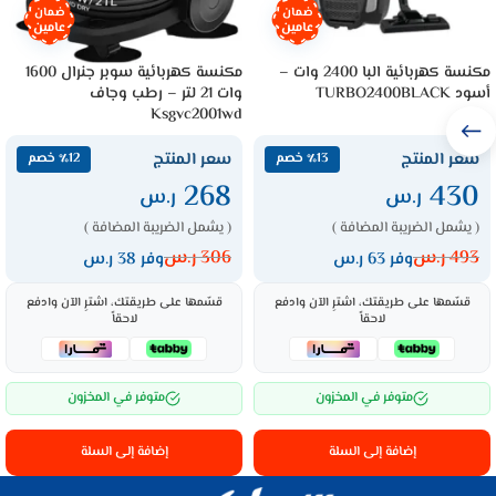
ضمان
ضمان
عامين
عامين
مكنسة كهربائية البا 2400 وات –
مكنسة كهربائية سوبر جنرال 1600
أسود TURBO2400BLACK
وات 21 لتر – رطب وجاف
Ksgvc2001wd
سعر المنتج
سعر المنتج
٪13 خصم
٪12 خصم
268
430
ر.س
ر.س
( يشمل الضريبة المضافة )
( يشمل الضريبة المضافة )
493
ر.س
306
ر.س
وفر 63 ر.س
وفر 38 ر.س
قسّمها على طريقتك، اشترِ الآن وادفع
قسّمها على طريقتك، اشترِ الآن وادفع
لاحقاً
لاحقاً
متوفر في المخزون
متوفر في المخزون
إضافة إلى السلة
إضافة إلى السلة