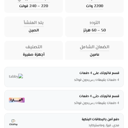
2200 وات
220 – 240 فولت
التردد
بلد المنشأ
50 – 60 هرتز
الصين
الضمان الشامل
التصنيف
عامين
أجهزة صغيرة
قسم فاتورتك على 4 دفعات
4 دفعات بقيمة
بدون فوائد
61
ر.س
قسم فاتورتك حتى 4 دفعات
4 دفعات بقيمة
بدون فوائد
61
ر.س
دفع آمن بالبطاقات البنكية
مدى، فيزا، وماستركارد