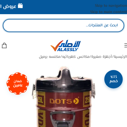
Skip to navigation
🛍️ عروض الأص
Skip to main content
الرئيسية
/
أجهزة صغيرة
/
مكانس كهربائيه
/
مكنسه برميل
٪13
خصم
ضمان
عامين