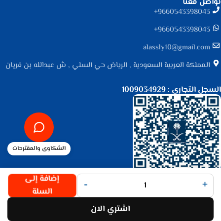
تواصل معنا
9660543398043⁩+
9660543398043⁩+
alassly10@gmail.com
المملكة العربية السعودية , الرياض حي السلي , ش عبدالله بن فريان
السجل التجاري : 1009034929
الشكاوى والمقترحات
جميع الحقوق محفوظة لـ
متجر الأصلي
© 2025.
إضافة إلى
-
+
تم التطوير بواسطة
Code Times
.
السلة
اشتري الان