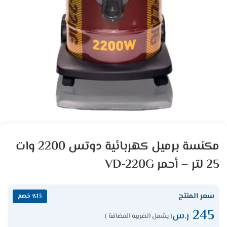
مكنسة برميل كهربائية دوتس 2200 وات
25 لتر – أحمر VD-220G
سعر المنتج
٪13 خصم
245
ر.س
( يشمل الضريبة المضافة )