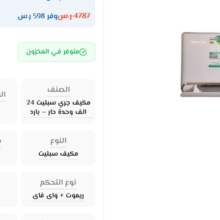
4787
ر.س
وفر 598 ر.س
متوفر في المخزون
الصنف
ال
مكيف جري سبليت 24
الف وحدة حار – بارد
النوع
ح
مكيف سبليت
نوع التحكم
ريموت + واى فاى