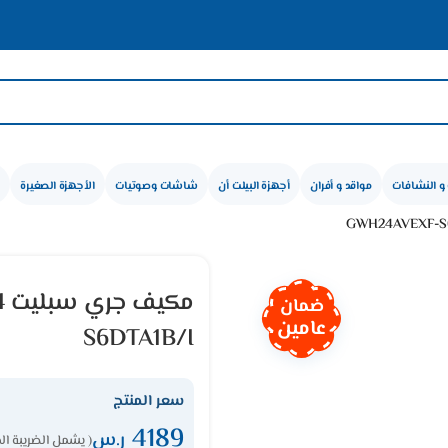
و النشافات
مواقد و أفران
أجهزة البيلت أن
شاشات وصوتيات
الأجهزة الصغيرة
ضمان
عامين
S6DTA1B/I
سعر المنتج
4189
ر.س
( يشمل الضريبة ال