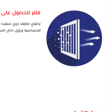
فلتر للحصول على
يحتوي مكيف جري سبليت 24 الف وحدة
للحساسية ويزيل دخان السج