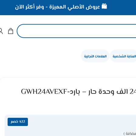
🛍️ عروض الأصلي المميزة - وفر أكثر الآن
⚡ خصومات
العناية الشخصية
العلامات التجارية
مكيف جري سبليت 24 الف وحدة حار – باردGWH24AVEXF-
٪12 خصم
مضافة )