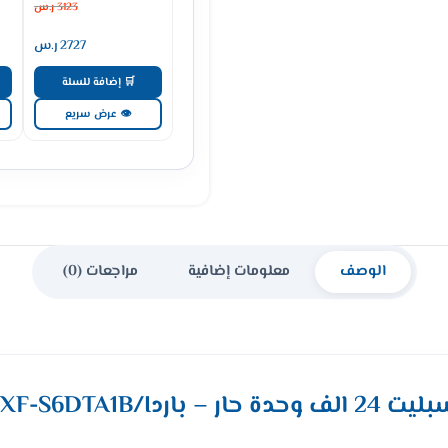
3123
ر.س
2727
ر.س
🛒 إضافة للسلة
👁 عرض سريع
الوصف
معلومات إضافية
مراجعات (0)
GWH24AVEXF-S6DTA1B/