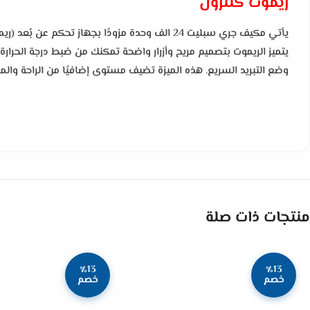
ريموت كنترول
يأتي مكيف جري سبليت 24 الف وحدة مزودًا بجهاز
يتميز الريموت بتصميم مريح وأزرار واضحة تمكنك من ضبط درجة الحرارة،
وضع التبريد السريع. هذه الميزة تضيف مستوى إضافيًا من الراحة والمر
منتجات ذات صلة
٪13
٪13
خصم
خصم