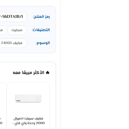
-S6DTA1B/I
رمز المنتج:
التصنيفات:
سبليت
مك
الوسوم:
مكيف 24000 وحدة
🔥 الأكثر مبيعًا معه
مكيف سبيلت ادميرال
م
21000 وحدة واي فاي -
حار بارد ADS24KHCNP