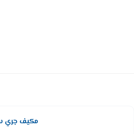
مكيف جري سبليت 24 الف وحدة حار – باردI