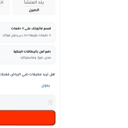
بلد المنشأ
ال
الصين
قسم فاتورتك على 4 دفعات
4 دفعات بقيمة
بدون فوائد
1047
ر.س
دفع آمن بالبطاقات البنكية
مدى، فيزا، وماستركارد
هل تريد مكيفات (في الرياض فقط)
-