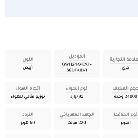
الموديل
علامة التجارية
اللون
GWH24AVEXF-
جري
أبيض
S6DTA1B/I
جم المكيف
نوع الهواء
اتجاه الهواء
24000 وحدة
حار/بارد
توزيع مثالي للهواء
نوع الضاغط
الجهد الكهربائي
التردد
انفرتر
220 فولت
60 هرتز