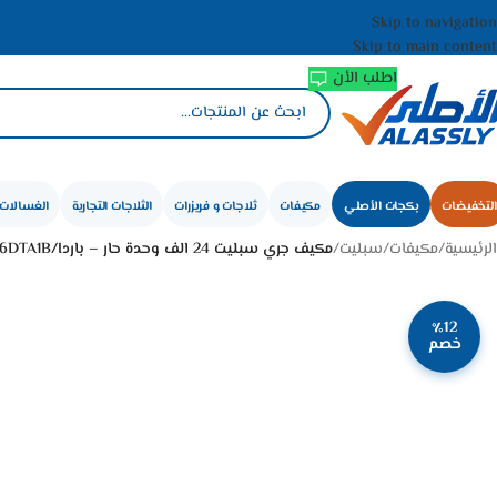
Skip to navigation
Skip to main content
اطلب الأن
التخفيضات
بكجات الأصلي
مكيفات
ثلاجات و فريزرات
الثلاجات التجارية
الغسالات 
الرئيسية
/
مكيفات
/
سبليت
/
مكيف جري سبليت 24 الف وحدة حار – باردGWH24AVEXF-S6DTA1B/I
٪12
خصم