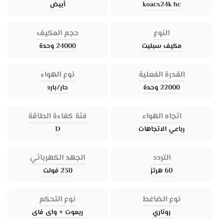
koacs24k hc
أبيض
النوع
حجم المكيف
مكيف سبليت
24000 وحدة
القدرة الفعلية
نوع الهواء
22000 وحدة
حار/بارد
اتجاه الهواء
فئة كفاءة الطاقة
رباعي الاتجاهات
D
التردد
الجهد الكهربائي
60 هرتز
230 فولت
نوع الضاغط
نوع التحكم
روتاري
ريموت + واى فاى