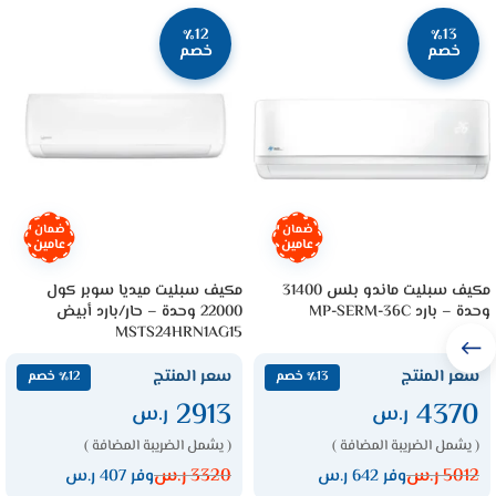
٪12
٪13
خصم
خصم
ضمان
ضمان
عامين
عامين
مكيف سبليت ماندو بلس 31400
مكيف سبليت ميديا سوبر كول
وحدة – بارد MP-SERM-36C
22000 وحدة – حار/بارد أبيض
MSTS24HRN1AG15
سعر المنتج
سعر المنتج
٪13 خصم
٪12 خصم
2913
4370
ر.س
ر.س
( يشمل الضريبة المضافة )
( يشمل الضريبة المضافة )
5012
ر.س
3320
ر.س
وفر 642 ر.س
وفر 407 ر.س