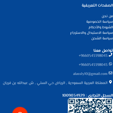
الصفحات التعريفية
من نحن
سياسة الخصوصية
الشروط والأحكام
سياسة الاستبدال والاسترجاع
سياسة الشحن
تواصل معنا
9660543398043⁩+
9660543398043⁩+
alassly10@gmail.com
المملكة العربية السعودية , الرياض حي السلي , ش عبدالله بن فريان
السجل التجاري : 1009034929