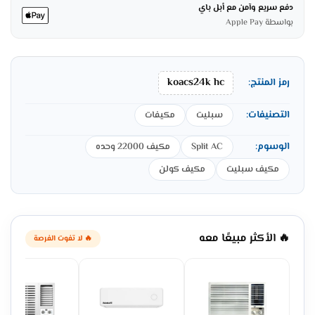
دفع سريع وآمن مع أبل باي
بواسطة Apple Pay
koacs24k hc
رمز المنتج:
التصنيفات:
سبليت
مكيفات
الوسوم:
Split AC
مكيف 22000 وحده
مكيف سبليت
مكيف كولن
🔥 الأكثر مبيعًا معه
🔥 لا تفوت الفرصة