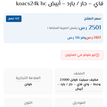
فاي – حار / بارد – أبيض koacs24k hc
سعر المنتج
٪11 خصم
2501
ر.س
( يشمل الضريبة المضافة )
2817
ر.س
وفر 316 ر.س
غير متوفر في المخزون
الصنف
العلامة التجارية
مكيف سبليت كولن 22000
وحدة – واي فاي – حار / بارد –
كولن
أبيض
الموديل
اللون