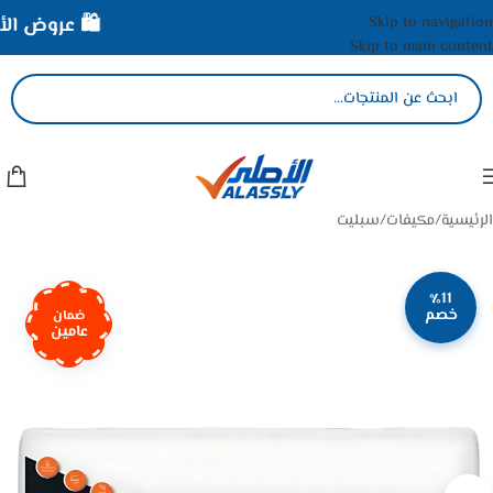
Skip to navigation
🛍️ عروض الأصل
Skip to main content
الرئيسية
/
مكيفات
/
سبليت
٪11
خصم
ضمان
عامين