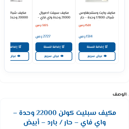
مكيف وايت وستنجهاوس
مكيف سبيلت ادميرال
مكيف شباك جيبس
شباك 17800 وحدة - حار
21000 وحدة واي فاي -
20000 وحدة بارد -
بارد WWA20K22HR
حار بارد ADS24KHCNP
GWAC24CFA02
1501
ر.س
3123
ر.س
1873
1314
ر.س
2727
ر.س
1639
🛒 إضافة للسلة
🛒 إضافة للسلة
🛒 إضافة للسلة
👁 عرض سريع
👁 عرض سريع
👁 عرض سريع
الوصف
مكيف سبليت كولن 22000 وحدة –
واي فاي – حار / بارد – أبيض