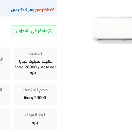
3877
ر.س
وفر 478 ر.س
متوفر في المخزون
الصنف
ال
مكيف سبليت ميديا ​​
اوليمبوس 28000 وحدة
– بارد
حجم المكيف
ال
30000 وحدة
نوع الهواء
بارد