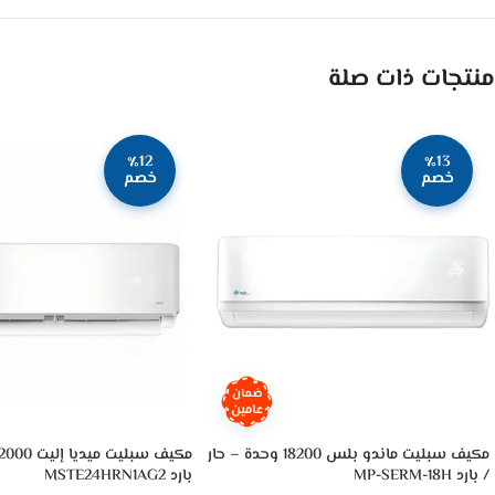
منتجات ذات صلة
٪12
٪13
خصم
خصم
ضمان
عامين
مكيف سبليت ماندو بلس 18200 وحدة – حار
/ بارد MP-SERM-18H
بارد MSTE24HRN1AG2