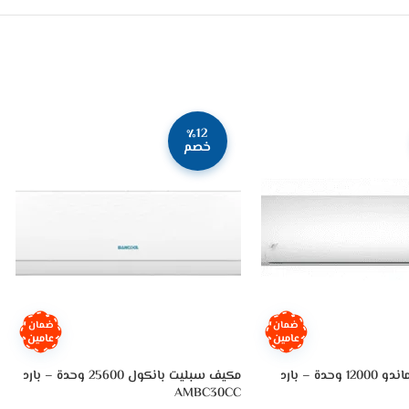
٪12
خصم
ضمان
ضمان
عامين
عامين
دة – بارد
مكيف سبليت بانكول 25600 وحدة – بارد
AMBC30CC