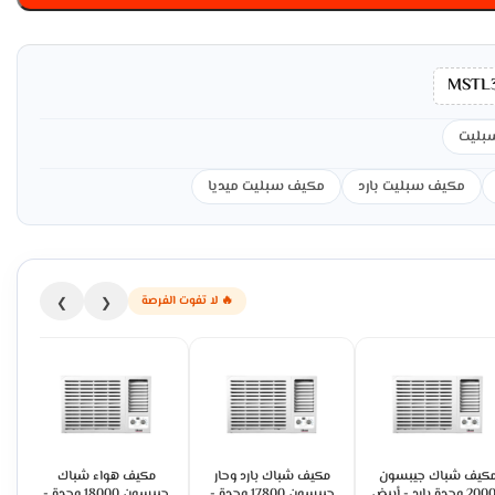
MSTL
بليت
مكيف سبليت بارد
مكيف سبليت ميديا
🔥 لا تفوت الفرصة
❯
❮
كيف شباك جيبسون
مكيف شباك بارد وحار
مكيف هواء شباك
20000 وحدة بارد - أبيض
جيبسون 17800 وحدة -
جيبسون 18000 وحدة -