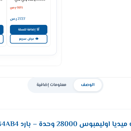
حار بارد ADS24KHCNP
3123
ر.س
2727
ر.س
🛒 إضافة للسلة
👁 عرض سريع
الوصف
معلومات إضافية
وس 28000 وحدة – بارد MSTL30CRN4AB4