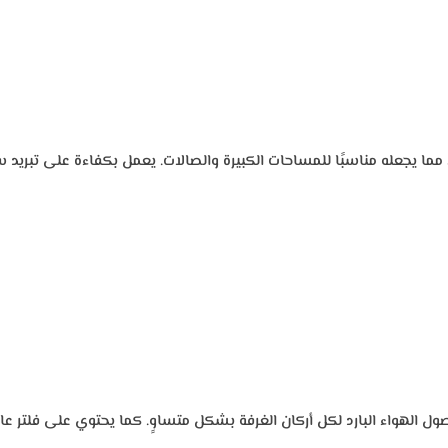
ت ميديا يوفر قدرة تبريد عالية جدًا تصل إلى 28000 وحدة، مما يجعله مناسبًا للمساحات الكبيرة والصالا
بنظام توزيع هواء في 4 اتجاهات ليضمن وصول الهواء البارد لكل أركان الغرفة بشكل متساوٍ. كم