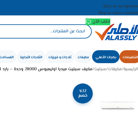
Skip to navigation
Skip to main content
اطلب الأن
التخفيضات
بكجات الأصلي
مكيفات
ثلاجات و فريزرات
الثلاجات التجارية
الغسالات 
الرئيسية
/
مكيفات
/
سبليت
/
مكيف سبليت ميديا ​​اوليمبوس 28000 وحدة – بارد MSTL30CRN4AB4
٪12
خصم