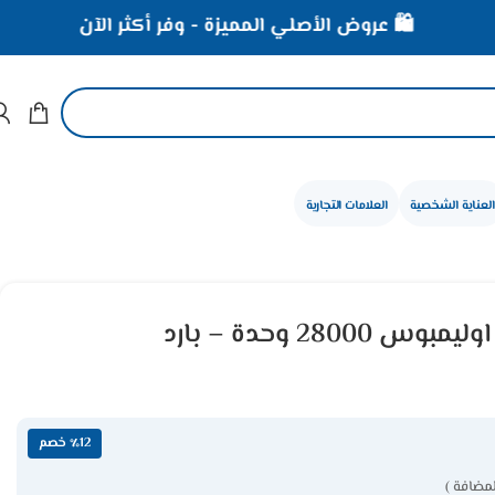
️ عروض الأصلي المميزة - وفر أكثر الآن
⚡ خصومات تصل إلى
العناية الشخصية
العلامات التجارية
مكيف سبليت ميديا ​​اوليمبوس 28000 وحدة – بارد
٪12 خصم
لمضافة )