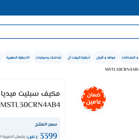
🛍
و النشافات
مواقد و أفران
أجهزة البيلت أن
شاشات وصوتيات
الأجهزة الصغيرة
ضمان
عامين
MSTL30CRN4AB4
سعر المنتج
3399
ر.س
( يشمل الضريبة ا