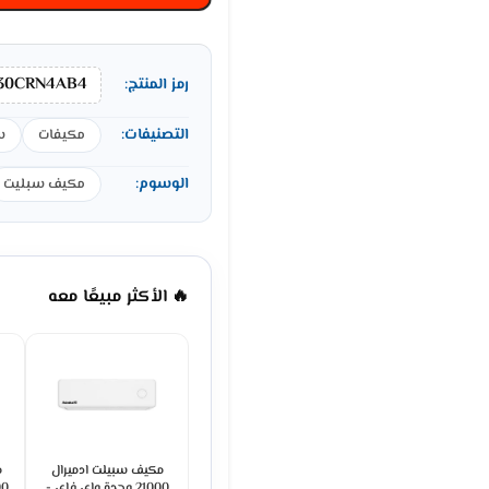
30CRN4AB4
رمز المنتج:
التصنيفات:
مكيفات
س
الوسوم:
مكيف سبليت
🔥 الأكثر مبيعًا معه
مكيف سبيلت ادميرال
م
21000 وحدة واي فاي -