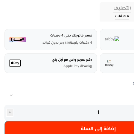
التصنيف
مكيفات
قسم فاتورتك حتى 4 دفعات
4 دفعات بقيمة
بدون فوائد
850
ر.س
دفع سريع وآمن مع أبل باي
بواسطة Apple Pay
+
إضافة إلى السلة