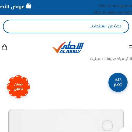
Skip to navigation
🛍️ عروض الأصلي 
Skip to main content
الرئيسية
/
مكيفات
/
سبليت
٪13
خصم
ضمان
عامين