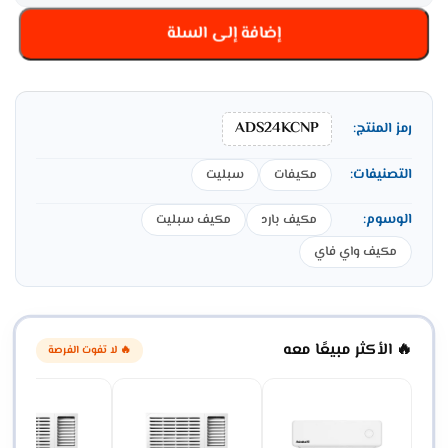
إضافة إلى السلة
ADS24KCNP
رمز المنتج:
التصنيفات:
مكيفات
سبليت
الوسوم:
مكيف بارد
مكيف سبليت
مكيف واي فاي
🔥 الأكثر مبيعًا معه
🔥 لا تفوت الفرصة