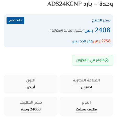
وحدة – بارد ADS24KCNP
سعر المنتج
٪13 خصم
2408
ر.س
( يشمل الضريبة المضافة )
2758
ر.س
وفر 350 ر.س
متوفر في المخزون
العلامة التجارية
اللون
ادميرال
أبيض
النوع
حجم المكيف
مكيف سبليت
24000 وحدة