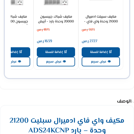
مكيف سبيلت ادميرال
مكيف شباك جيبسون
مكيف شباك بارد وح
21000 وحدة واي فاي -
20000 وحدة بارد - أبيض
جيبسون 00
حار بارد ADS24KHCNP
GWAC24CFA02
أبيض GWAC18HFA02
3123
ر.س
1873
ر.س
1562
2727
ر.س
1639
ر.س
1367
🛒 إضافة للسلة
🛒 إضافة للسلة
🛒 إضافة للسلة
👁 عرض سريع
👁 عرض سريع
👁 عرض سريع
الوصف
مكيف واي فاي ادميرال سبليت 21200
وحدة – بارد ADS24KCNP