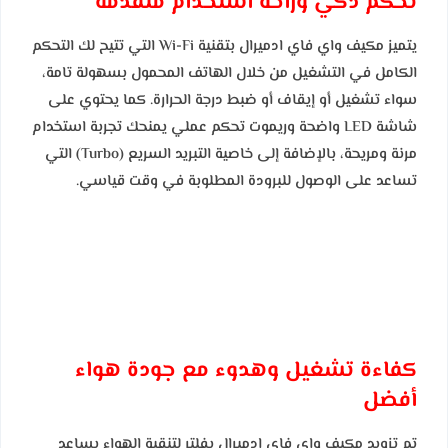
تحكم ذكي وراحة استخدام متقدمة
يتميز مكيف واي فاي ادميرال بتقنية Wi-Fi التي تتيح لك التحكم
الكامل في التشغيل من خلال الهاتف المحمول بسهولة تامة،
سواء تشغيل أو إيقاف أو ضبط درجة الحرارة. كما يحتوي على
شاشة LED واضحة وريموت تحكم عملي يمنحك تجربة استخدام
مرنة ومريحة، بالإضافة إلى خاصية التبريد السريع (Turbo) التي
تساعد على الوصول للبرودة المطلوبة في وقت قياسي.
كفاءة تشغيل وهدوء مع جودة هواء
أفضل
تم تزويد مكيف واي فاي ادميرال بفلتر لتنقية الهواء يساعد