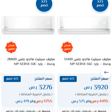
٪13
٪13
خصم
خصم
ضمان
ضمان
عامين
عامين
مكيف سبليت ماندو بلس 31400
مكيف سبليت ماندو بلس 28800
وحدة – بارد MP-SERM-36C
وحدة – بارد MP-SERM-30C
سعر المنتج
سعر المنتج
٪13 خصم
٪13 خصم
3276
3920
ر.س
ر.س
( يشمل الضريبة المضافة )
( يشمل الضريبة المضافة )
4495
ر.س
3755
ر.س
وفر 575 ر.س
وفر 479 ر.س
قسّمها على طريقتك، اشترِ الآن وادفع
قسّمها على طريقتك، اشترِ الآن وادفع