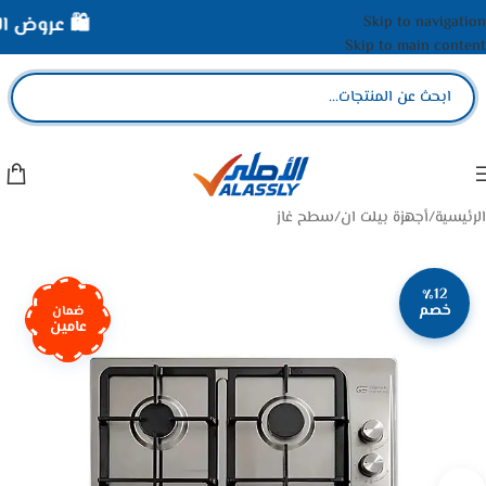
Skip to navigation
🛍️ عروض الأص
Skip to main content
الرئيسية
/
أجهزة بيلت ان
/
سطح غاز
٪12
خصم
ضمان
عامين