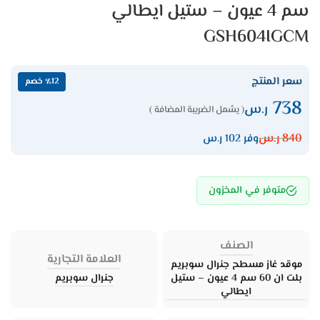
سم 4 عيون – ستيل ايطالي
GSH604IGCM
سعر المنتج
٪12 خصم
738
ر.س
( يشمل الضريبة المضافة )
840
ر.س
وفر 102 ر.س
متوفر في المخزون
الصنف
العلامة التجارية
موقد غاز مسطح جنرال سوبريم
بلت ان 60 سم 4 عيون – ستيل
جنرال سوبريم
ايطالي