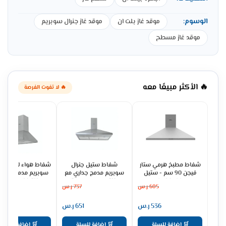
الوسوم:
موقد غاز بلت ان
موقد غاز جنرال سوبريم
موقد غاز مسطح
🔥 الأكثر مبيعًا معه
🔥 لا تفوت الفرصة
شفاط مطبخ هرمي ستار
شفاط ستيل جنرال
شفاط هواء للمطبخ ج
فيجن 90 سم - ستيل
سوبريم مدمج جداري مع
سوبريم مدمج جداري
SV90PSS
مدخنة 3 سرعات - ستيل
مدخنة 60 سم -
605
ر.س
737
ر.س
475
GSCH60FS
GSCH90FS
536
ر.س
651
ر.س
421
🛒 إضافة للسلة
🛒 إضافة للسلة
🛒 إضافة للسلة