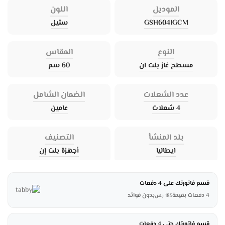
الموديل
اللون
GSH604IGCM
ستيل
النوع
المقاس
مسطح غاز بلت ان
60 سم
عدد الشعلات
الضمان الشامل
4 شعلات
عامين
بلد المنشأ
التصنيف
ايطاليا
أجهزة بلت إن
قسم فاتورتك على 4 دفعات
4 دفعات بقيمة
بدون فوائد
185
ر.س
قسم فاتورتك حتى 4 دفعات