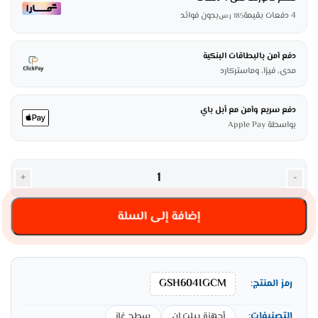
4 دفعات بقيمة
بدون فوائد
185
ر.س
دفع آمن بالبطاقات البنكية
مدى، فيزا، وماستركارد
دفع سريع وآمن مع أبل باي
بواسطة Apple Pay
+
-
إضافة إلى السلة
GSH604IGCM
رمز المنتج:
التصنيفات:
أجهزة بيلت ان
سطح غاز