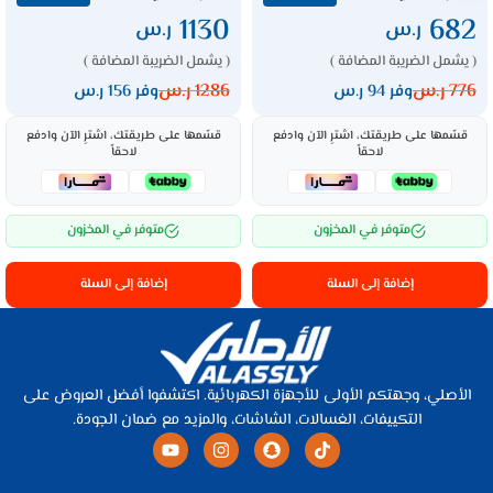
1130
682
ر.س
ر.س
( يشمل الضريبة المضافة )
( يشمل الضريبة المضافة )
776
ر.س
1286
ر.س
وفر 94 ر.س
وفر 156 ر.س
قسّمها على طريقتك، اشترِ الآن وادفع
قسّمها على طريقتك، اشترِ الآن وادفع
لاحقاً
لاحقاً
متوفر في المخزون
متوفر في المخزون
إضافة إلى السلة
إضافة إلى السلة
الأصلي، وجهتكم الأولى للأجهزة الكهربائية. اكتشفوا أفضل العروض على
التكييفات، الغسالات، الشاشات، والمزيد مع ضمان الجودة.