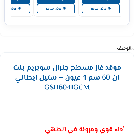
👁 عرض سريع
👁 عرض سريع
👁 عرض سريع
الوصف
موقد غاز مسطح جنرال سوبريم بلت
ان 60 سم 4 عيون – ستيل ايطالي
GSH604IGCM
أداء قوي ومرونة في الطهي