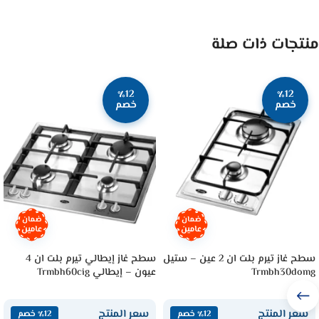
منتجات ذات صلة
٪12
٪12
خصم
خصم
ضمان
ضمان
عامين
عامين
سطح غاز تيرم بلت ان 2 عين – ستيل
سطح غاز إيطالي تيرم بلت ان 4
Trmbh30domg
عيون – إيطالي Trmbh60cig
سعر المنتج
سعر المنتج
٪12 خصم
٪12 خصم