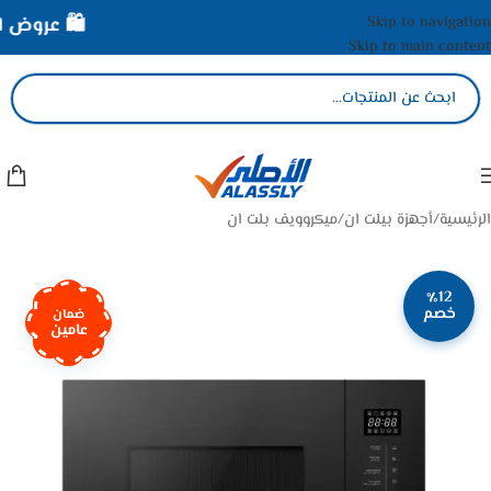
Skip to navigation
🛍️ عروض الأ
Skip to main content
الرئيسية
/
أجهزة بيلت ان
/
ميكروويف بلت ان
٪12
خصم
ضمان
عامين