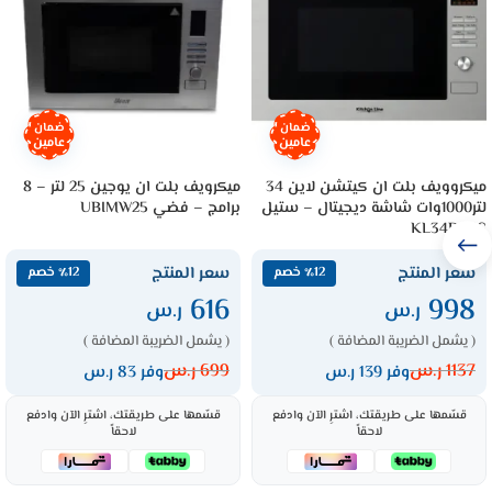
ضمان
ضمان
عامين
عامين
ميكروويف بلت ان كيتشن لاين 34
ميكرويف بلت ان يوجين 25 لتر – 8
لتر1000وات شاشة ديجيتال – ستيل
برامج – فضي UBIMW25
KL34DCSS
سعر المنتج
سعر المنتج
٪12 خصم
٪12 خصم
616
998
ر.س
ر.س
( يشمل الضريبة المضافة )
( يشمل الضريبة المضافة )
1137
ر.س
699
ر.س
وفر 139 ر.س
وفر 83 ر.س
قسّمها على طريقتك، اشترِ الآن وادفع
قسّمها على طريقتك، اشترِ الآن وادفع
لاحقاً
لاحقاً