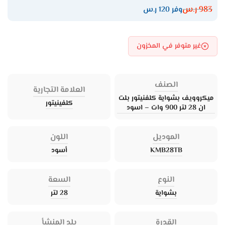
983
ر.س
وفر 120 ر.س
غير متوفر في المخزون
الصنف
العلامة التجارية
ميكروويف بشواية كلفنيتور بلت
كلفينيتور
ان 28 لتر 900 وات – اسود
الموديل
اللون
KMB28TB
أسود
النوع
السعة
بشواية
28 لتر
القدرة
بلد المنشأ