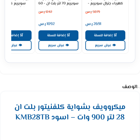
كهرباء جنرال سوبريم -
سوبريم 70 لتر بلت ان - 60
سوبري
93 لتر ديجيتال - ستيل
سم - ستيل GS60OMX
وظائف 
3079
ر.س
1242
ر.س
1662
O605PEML
GS90OEX
2691
ر.س
1092
ر.س
1458
🛒 إضافة للسلة
🛒 إضافة للسلة
🛒 إضافة للسلة
👁 عرض سريع
👁 عرض سريع
👁 عرض سريع
الوصف
ميكروويف بشواية كلفنيتور بلت ان
28 لتر 900 وات – اسود KMB28TB