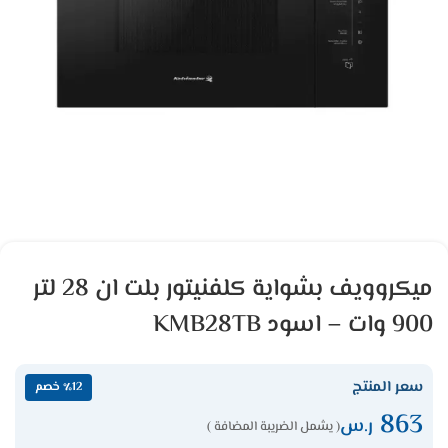
ميكروويف بشواية كلفنيتور بلت ان 28 لتر
900 وات – اسود KMB28TB
سعر المنتج
٪12 خصم
863
ر.س
( يشمل الضريبة المضافة )