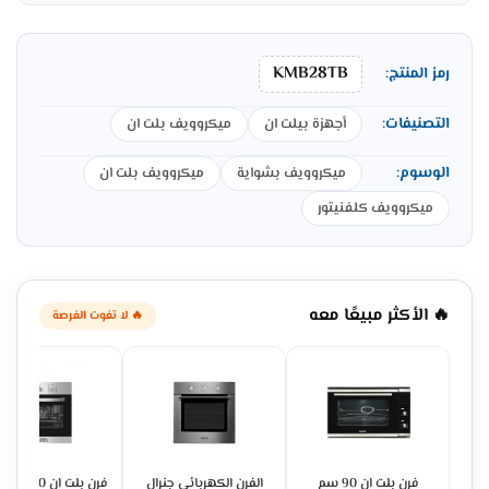
KMB28TB
رمز المنتج:
التصنيفات:
أجهزة بيلت ان
ميكروويف بلت ان
الوسوم:
ميكروويف بشواية
ميكروويف بلت ان
ميكروويف كلفنيتور
🔥 الأكثر مبيعًا معه
🔥 لا تفوت الفرصة
فرن بلت ان 90 سم
الفرن الكهربائي جنرال
فرن بلت ان 0