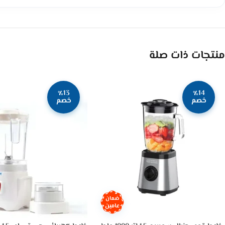
منتجات ذات صلة
٪13
٪14
خصم
خصم
ضمان
عامين