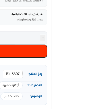
4 دفعات بقيمة
بدون فوائد
33
ر.س
دفع آمن بالبطاقات البنكية
مدى، فيزا، وماستركارد
-
BL 3507
رمز المنتج:
التصنيفات:
أجهزة صغيرة
الوسوم:
خلاط 1.5 لتر