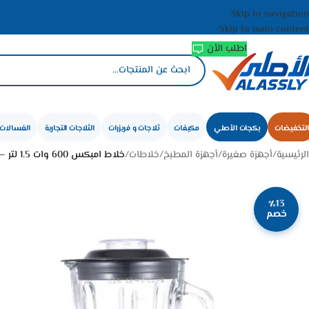
Skip to navigation
Skip to main content
اطلب الأن
التخفيضات
بكجات الأصلي
مكيفات
ثلاجات و فريزرات
الثلاجات التجارية
الغسالات 
الرئيسية
/
أجهزة صغيرة
/
أجهزة المطبخ
/
خلاطات
/
خلاط امبكس 600 وات 1.5 لتر – أسود / فضي BL 3507
٪13
خصم