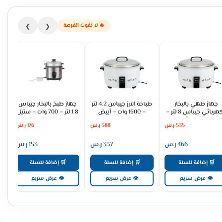
🔥 لا تفوت الفرصة
❯
❮
جهاز طهي بالبخار
طباخة الارز جيباس 4.2 لتر
جهاز طبخ بالبخار جيباس
الكهربائي جيباس 8 لتر –
– 1600 وات – أبيض
1.8 لتر – 700 وات – ستيل
2500 وات – أبيض
GRC4321
GRC35041
535
ر.س
388
ر.س
176
ر.س
GRC4322
466
ر.س
337
ر.س
153
ر.س
🛒 إضافة للسلة
🛒 إضافة للسلة
🛒 إضافة للسلة
👁 عرض سريع
👁 عرض سريع
👁 عرض سريع