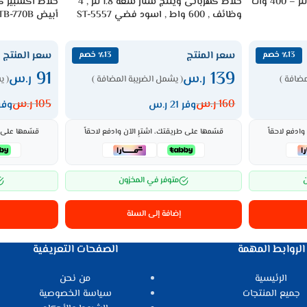
خلاط كهربائى جي تي اي 1.5 لتر – 400 وات
خلاط كهربائى ويننج ستار سعة 1.8 لتر , 4
وظائف , 600 واط , اسود فضي ST-5557
أبيض XPTB-770B
سعر المنتج
سعر المنتج
٪13 خصم
٪13 خصم
91
139
ر.س
ر.س
مضافة )
( يشمل الضريبة المضافة )
( ي
160
ر.س
105
ر.س
وفر 21 ر.س
وفر 14 ر
ادفع لاحقاً
قسّمها على طريقتك، اشترِ الآن وادفع لاحقاً
قسّمها على ط
ن
متوفر في المخزون
إضافة إلى السلة
الروابط المهمة
الصفحات التعريفية
الرئيسية
من نحن
جميع المنتجات
سياسة الخصوصية