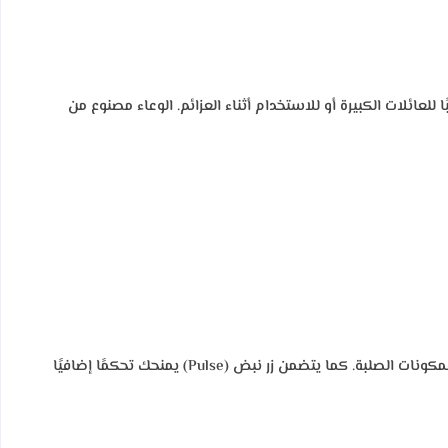
جعله مناسبًا للعائلات الكبيرة أو للاستخدام أثناء العزائم. الوعاء مصنوع من
يتيح لك الخلاط 5 سرعات تشغيل مختلفة لتمنحك المرونة في اختيار القوة المناسبة لكل نوع من المكونات، سواء كنت تخلط الفواكه الطرية أو المكونات الصلبة. كما يتضمن زر نبض (Pulse) يمنحك تحكمًا إضافيًا