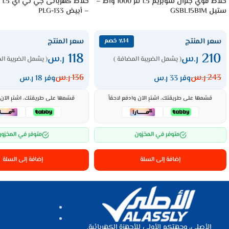
خلاط قوي جنرال سوبريم 1.5 لتر 1000 واط –
ستيل GSBL15B1M
– أبيض PLG-133
سعر المنتج
سعر المنتج
٪14 خصم
118
210
ر.س
ر.س
( يشمل الضريبة المضافة )
( يشمل الضريبة ال
243
ر.س
136
ر.س
وفر 33 ر.س
وفر 18 ر.س
قسّمها على طريقتك، اشترِ الآن وادفع لاحقاً
قسّمها على طريقتك، اشترِ الآن و
متوفر في المخزون
متوفر في المخزو
إضافة إلى السلة
إضافة إلى السلة
الأصلي، وجهتكم الأولى للأجهزة الكهربائية.