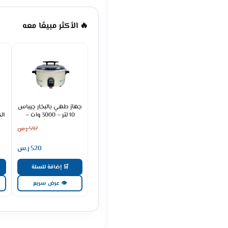
🔥 الأكثر مبيعًا معه
جهاز طهي بالبخار جيباس
10 لتر – 3000 وات –
كريمي GRC4323
597
ر.س
520
ر.س
🛒 إضافة للسلة
👁 عرض سريع