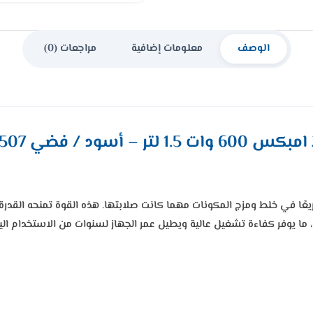
الوصف
معلومات إضافية
مراجعات (0)
ت 1.5 لتر – أسود / فضي BL 3507
رة 600 وات يضمن أداءً ثابتًا وسريعًا في خلط ومزج المكونات مهما كانت صلابتها. هذه ال