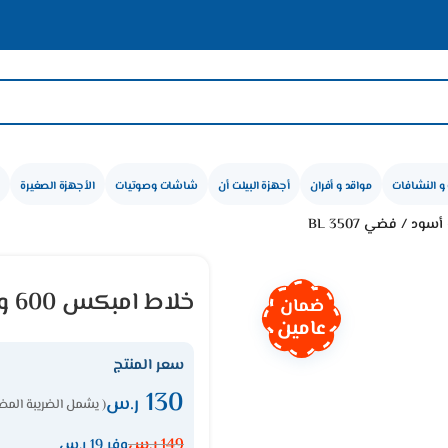
و النشافات
مواقد و أفران
أجهزة البيلت أن
شاشات وصوتيات
الأجهزة الصغيرة
خلاط امبكس 600 وات 1.5 لتر – أسود / فضي BL 3507
ضمان
عامين
سعر المنتج
130
ر.س
( يشمل الضريبة المضا
149
ر.س
وفر 19 ر.س