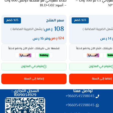
خلاط اكسبير كهربائي 1.5 لتر 500 وات –
خلاط كهربائي مع مطحنة دوتس 600 وات
– أسود BLD-G02
سعر المنتج
٪13 خصم
٪13 خصم
108
ر.س
شمل الضريبة المضافة )
( يشمل الضريبة المضافة )
124
ر.س
.س
وفر 16 ر.س
ريقتك، اشترِ الآن وادفع لاحقاً
قسّمها على طريقتك، اشترِ الآن وادفع لاحقاً
متوفر في المخزون
متوفر في المخزون
إضافة إلى السلة
إضافة إلى السلة
تواصل معنا
السجل التجاري :
1009034929
9660543398043⁩+
9660543398043⁩+