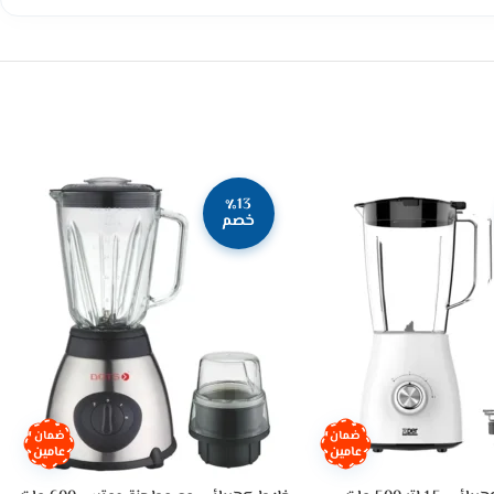
٪13
خصم
ضمان
ضمان
عامين
عامين