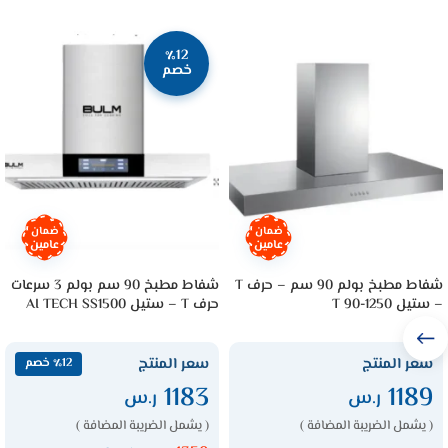
٪12
خصم
ضمان
ضمان
عامين
عامين
شفاط مطبخ بولم 90 سم – حرف T
شفاط مطبخ 90 سم بولم 3 سرعات
– ستيل T 90-1250
حرف T – ستيل AI TECH SS1500
سعر المنتج
سعر المنتج
٪12 خصم
1183
1189
ر.س
ر.س
( يشمل الضريبة المضافة )
( يشمل الضريبة المضافة )