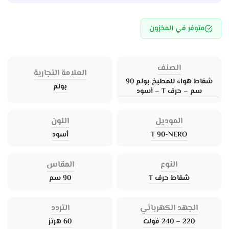
متوفر في المخزون
الصنف
العلامة التجارية
شفاط هواء للمطبخ بولم 90
بولم
سم – حرف T – أسود
الموديل
اللون
T 90-NERO
أسود
النوع
المقاس
شفاط حرف T
90 سم
الجهد الكهربائي
التردد
220 – 240 فولت
60 هرتز