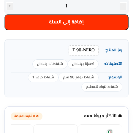
+
-
إضافة إلى السلة
T 90-NERO
رمز المنتج:
التصنيفات:
أجهزة بيلت ان
شفاطات بلت ان
الوسوم:
شفاط بولم 90 سم
شفاط حرف T
شفاط هواء للمطبخ
🔥 الأكثر مبيعًا معه
🔥 لا تفوت الفرصة