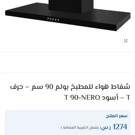
شفاط هواء للمطبخ بولم 90 سم – حرف
T – أسود T 90-NERO
سعر المنتج
1274
ر.س
( يشمل الضريبة المضافة )