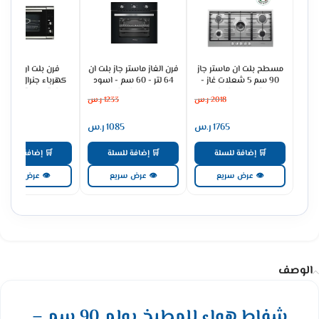
مسطح بلت ان ماستر جاز
فرن الغاز ماستر جاز بلت ان
فرن بلت ان
90 سم 5 شعلات غاز -
64 لتر - 60 سم - اسود
كهرباء جنرال سوبري
ستيل H95GLFX
MGBGF-HIB
93 لتر ديجيتال - س
2018
ر.س
1233
ر.س
3079
GS90OEX
1765
ر.س
1085
ر.س
2691
🛒 إضافة للسلة
🛒 إضافة للسلة
🛒 إضافة للسلة
👁 عرض سريع
👁 عرض سريع
👁 عرض سريع
الوصف
شفاط هواء للمطبخ بولم 90 سم –