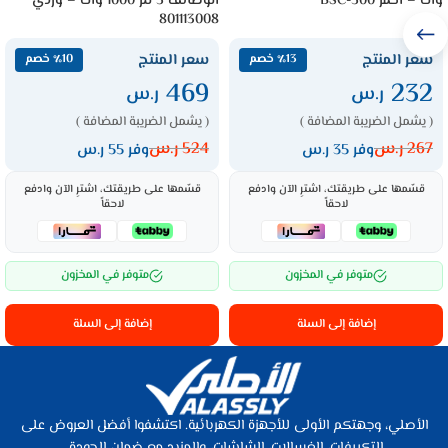
وات – أحمر BSC-500
الوظائف 5 لتر 1000 وات – وردي
801113008
سعر المنتج
سعر المنتج
٪13 خصم
٪10 خصم
469
232
ر.س
ر.س
( يشمل الضريبة المضافة )
( يشمل الضريبة المضافة )
267
ر.س
524
ر.س
وفر 35 ر.س
وفر 55 ر.س
قسّمها على طريقتك، اشترِ الآن وادفع
قسّمها على طريقتك، اشترِ الآن وادفع
لاحقاً
لاحقاً
متوفر في المخزون
متوفر في المخزون
إضافة إلى السلة
إضافة إلى السلة
الأصلي، وجهتكم الأولى للأجهزة الكهربائية. اكتشفوا أفضل العروض على