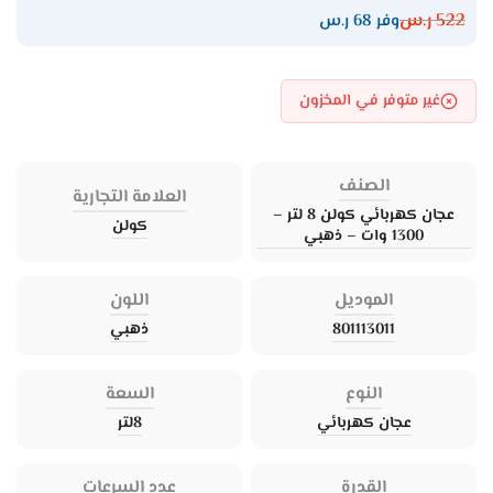
522
ر.س
وفر 68 ر.س
غير متوفر في المخزون
الصنف
العلامة التجارية
عجان كهربائي كولن 8 لتر –
كولن
1300 وات – ذهبي
الموديل
اللون
801113011
ذهبي
النوع
السعة
عجان كهربائي
8لتر
القدرة
عدد السرعات