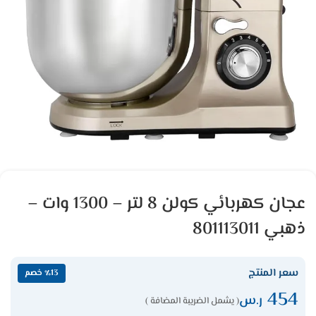
عجان كهربائي كولن 8 لتر – 1300 وات –
ذهبي 801113011
سعر المنتج
٪13 خصم
454
ر.س
( يشمل الضريبة المضافة )