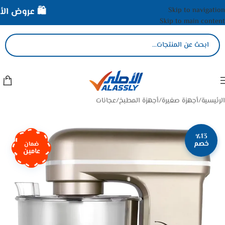
Skip to navigation
🛍️ عروض الأصل
Skip to main content
الرئيسية
/
أجهزة صغيرة
/
أجهزة المطبخ
/
عجانات
٪13
خصم
ضمان
عامين