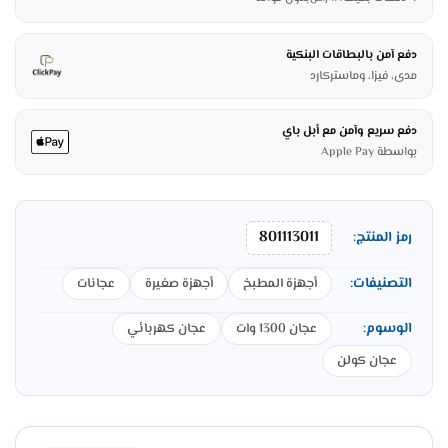
دفع آمن بالبطاقات البنكية
مدى، فيزا، وماستركارد
دفع سريع وآمن مع أبل باي
بواسطة Apple Pay
801113011
رمز المنتج:
التصنيفات:
أجهزة المطبخ
أجهزة صغيرة
عجانات
الوسوم:
عجان 1300 وات
عجان كهربائي
عجان كولن