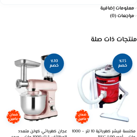
معلومات إضافية
مراجعات (0)
منتجات ذات صلة
٪10
٪13
خصم
خصم
ضمان
ضمان
عامين
عامين
مكنسة فيشر كهربائية 10 لتر – 1000
عجان كهربائي كولن متعدد