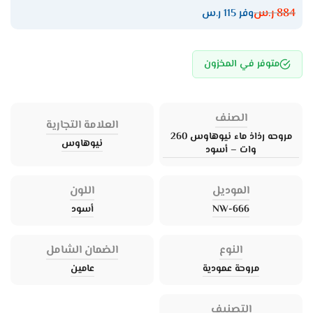
884
ر.س
وفر 115 ر.س
متوفر في المخزون
الصنف
العلامة التجارية
مروحه رذاذ ماء نيوهاوس 260
نيوهاوس
وات – أسود
الموديل
اللون
NW-666
أسود
النوع
الضمان الشامل
مروحة عمودية
عامين
التصنيف