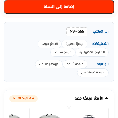
إضافة إلى السلة
NW-666
رمز المنتج:
التصنيفات:
أجهزة صغيرة
الاكثر مبيعاً
المراوح الكهربائية
مراوح ستاند
الوسوم:
مروحة أسود
مروحة رذاذ ماء
مروحة نيوهاوس
🔥 الأكثر مبيعًا معه
🔥 لا تفوت الفرصة