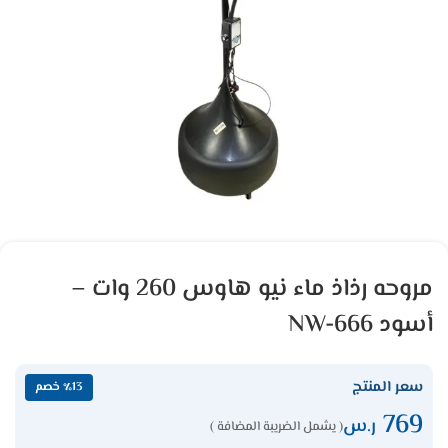
مروحه رذاذ ماء نيو هاوس 260 وات –
أسود NW-666
سعر المنتج
٪13 خصم
769
ر.س
( يشمل الضريبة المضافة )