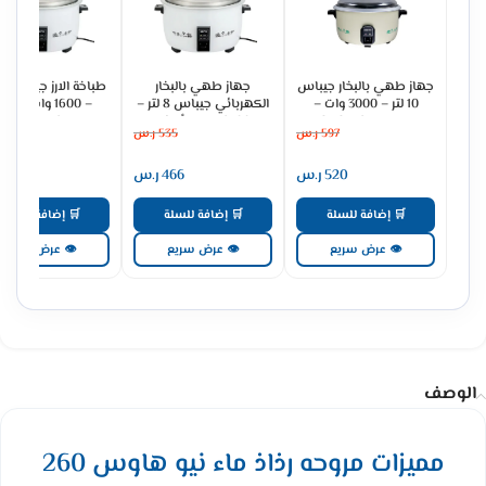
جهاز طهي بالبخار جيباس
جهاز طهي بالبخار
10 لتر – 3000 وات –
الكهربائي جيباس 8 لتر –
– 1600 وات – أ
كريمي GRC4323
2500 وات – أبيض
GRC4321
597
ر.س
535
ر.س
388
GRC4322
520
ر.س
466
ر.س
337
🛒 إضافة للسلة
🛒 إضافة للسلة
🛒 إضافة للسلة
👁 عرض سريع
👁 عرض سريع
👁 عرض سريع
الوصف
مميزات مروحه رذاذ ماء نيو هاوس 260