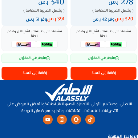
340
278
ر.س
ر.س
( يشمل الضريبة المضافة )
( يشمل الضريبة المضافة )
320
ر.س
391
ر.س
وفر 42 ر.س
وفر 51 ر.س
قسّمها على طريقتك، اشترِ الآن وادفع
قسّمها على طريقتك، اشترِ الآن وادفع
لاحقاً
لاحقاً
متوفر في المخزون
متوفر في المخزون
إضافة إلى السلة
إضافة إلى السلة
الأصلي، وجهتكم الأولى للأجهزة الكهربائية. اكتشفوا أفضل العروض على
التكييفات، الغسالات، الشاشات، والمزيد مع ضمان الجودة.
الروابط المهمة