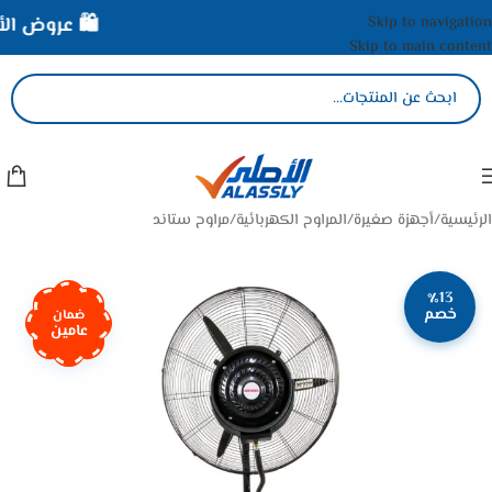
Skip to navigation
🛍️ عروض الأصل
Skip to main content
الرئيسية
/
أجهزة صغيرة
/
المراوح الكهربائية
/
مراوح ستاند
٪13
خصم
ضمان
عامين