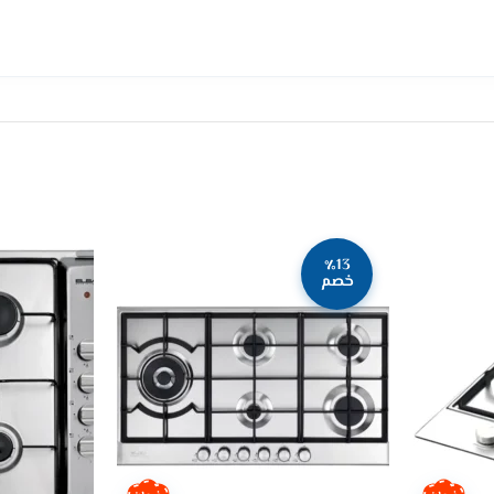
٪13
خصم