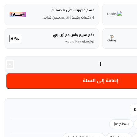
قسم فاتورتك حتى 4 دفعات
4 دفعات بقيمة
بدون فوائد
296
ر.س
دفع سريع وآمن مع أبل باي
بواسطة Apple Pay
+
إضافة إلى السلة
K
سطح غاز