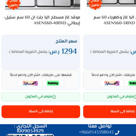
ضمان
ضمان
عامين
عامين
مسطح بلت ان البا غاز وكهرباء 60 سم
موقد غاز مسطح البا بلت ان 60 سم ستيل-
A
إيطالي ASENS60-400XD
سعر المنتج
1294
س
ر.س
( يشمل الضريبة المضافة )
( يشمل الضريبة المضافة )
ريقتك، اشترِ الآن وادفع لاحقاً
قسّمها على طريقتك، اشترِ الآن وادفع لاحقاً
متوفر في المخزون
متوفر في المخزون
إضافة إلى السلة
إضافة إلى السلة
تواصل معنا
السجل التجاري :
1009034929
9660543398043⁩+