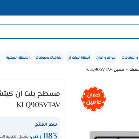
و النشافات
مواقد و أفران
أجهزة البيلت أن
شاشات وصوتيات
الأجهزة الصغيرة
ضمان
عامين
KLQ905VTAV
سعر المنتج
1183
ر.س
( يشمل الضريبة الم