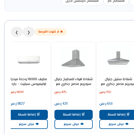
مسطح غاز
مسطح كيتشن لاين
🔥 لا تفوت الفرصة
❯
❮
شفاط ستيل جنرال
شفاط هواء للمطبخ جنرال
مكيف 18000 وحدة ميديا
بريم مدمج جداري مع
سوبريم مدمج جداري مع
اوليمبوس سبليت – بارد
مدخنة 3 سرعات - ستيل
مدخنة 60 سم - ستيل
MSTL18CRN2AG2
737
ر.س
475
ر.س
2072
ر.س
0
GSCH60FS
GSCH90FS
651
ر.س
421
ر.س
1827
ر.س
🛒 إضافة للسلة
🛒 إضافة للسلة
🛒 إضافة للسلة
👁 عرض سريع
👁 عرض سريع
👁 عرض سريع