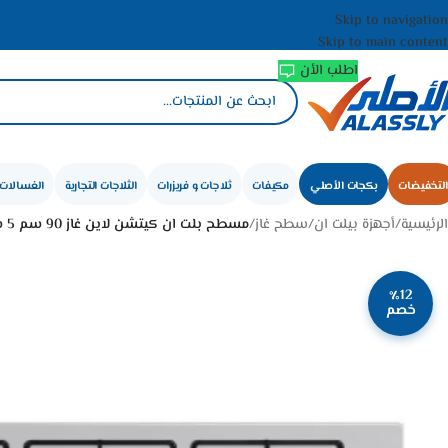
Skip to navigation
Skip to main content
اطلب الأن
التخفيضات
بكجات الأصلي
مكيفات
ثلاجات و فريزرات
الثلاجات التجارية
الغسالات 
الرئيسية
/
أجهزة بيلت ان
/
سطح غاز
/
مسطح بلت ان كيتشن لاين غاز 90 سم 5 شعلة – ستيل KLQ905VTAV
٪12
خصم