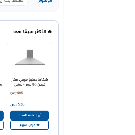
الوسوم:
مسطح بلت ان
🔥 الأكثر مبيعًا معه
شفاط مطبخ هرمي ستار
فيجن 90 سم - ستيل
سو
SV90PSS
605
ر.س
536
ر.س
🛒 إضافة للسلة
👁 عرض سريع