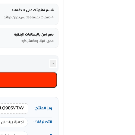
قسم فاتورتك على 4 دفعات
4 دفعات بقيمة
بدون فوائد
296
ر.س
دفع آمن بالبطاقات البنكية
مدى، فيزا، وماستركارد
-
LQ905VTAV
رمز المنتج:
التصنيفات:
أجهزة بيلت ان