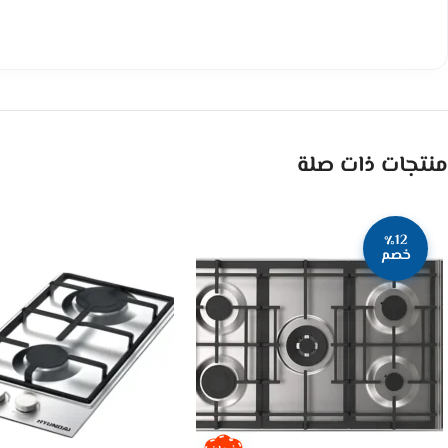
منتجات ذات صلة
٪12
خصم