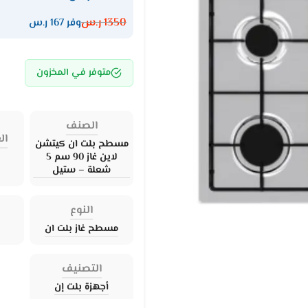
1350
ر.س
وفر 167 ر.س
متوفر في المخزون
الصنف
ال
مسطح بلت ان كيتشن
لاين غاز 90 سم 5
شعلة – ستيل
النوع
مسطح غاز بلت ان
التصنيف
أجهزة بلت إن