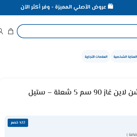
️ عروض الأصلي المميزة - وفر أكثر الآن
⚡ خصومات تصل
العناية الشخصية
العلامات التجارية
مسطح بلت ان كيتشن لاين غاز 90 سم 5 شعلة – ستيل
٪12 خصم
ضافة )