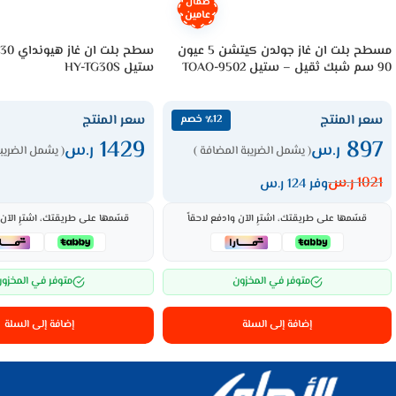
ضمان
عامين
مسطح بلت ان غاز جولدن كيتشن 5 عيون
90 سم شبك ثقيل – ستيل TOAO-9502
ستيل HY-TG30S
سعر المنتج
سعر المنتج
٪12 خصم
1429
897
ر.س
ر.س
( يشمل الضريبة المضافة )
( يشمل الضريبة
1021
ر.س
وفر 124 ر.س
قسّمها على طريقتك، اشترِ الآن وادفع لاحقاً
قسّمها على طريقتك، اشترِ الآن و
متوفر في المخزون
متوفر في المخزو
إضافة إلى السلة
إضافة إلى السلة