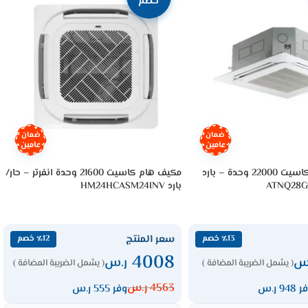
خصم
ضمان
ضمان
عامين
عامين
مكيف ال جي كاسيت 22000 وحدة – بارد
مكيف هام كاسيت 21600 وحدة انفرتر – حار/
ATNQ28G
بارد HM24HCASM24INV
سعر المنتج
٪13 خصم
٪12 خصم
4008
س
ر.س
( يشمل الضريبة المضافة )
( يشمل الضريبة المضافة )
4563
ر.س
948 ر.س
وفر 555 ر.س