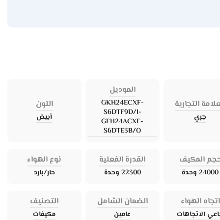
الموديل
GKH24ECXF-
علامة التجارية
اللون
S6DTF9D/I-
جري
أبيض
GFH24ACXF-
S6DTE3B/O
جم المكيف
القدرة الفعلية
نوع الهواء
24000 وحدة
22300 وحدة
حار/بارد
اتجاه الهواء
الضمان الشامل
التصنيف
اعي الاتجاهات
عامين
مكيفات