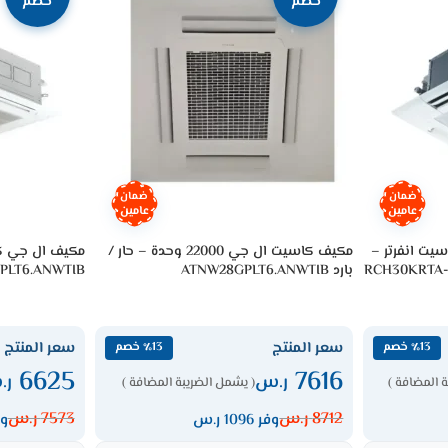
خصم
خصم
ضمان
ضمان
عامين
عامين
مكيف فوجي 30 ألف وحدة كاسيت انفرتر –
مكيف كاسيت ال جي 22000 وحدة – حار /
بارد ATNW28GPLT6.ANWTIB
PLT6.ANWTIB
سعر المنتج
سعر المنتج
٪13 خصم
٪13 خصم
6625
7616
ر.س
ر.
 المضافة )
( يشمل الضريبة المضافة )
8712
ر.س
7573
ر.س
وفر 1096 ر.س
وفر 