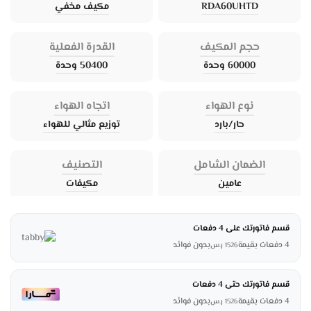
RDA60UHTD
مكيف مخفي
حجم المكيف
القدرة الفعلية
60000 وحدة
50400 وحدة
نوع الهواء
اتجاه الهواء
حار/بارد
توزيع مثالي للهواء
الضمان الشامل
التصنيف
عامين
مكيفات
قسم فاتورتك على 4 دفعات
4 دفعات بقيمة
بدون فوائد
1526
ر.س
قسم فاتورتك حتى 4 دفعات
4 دفعات بقيمة
بدون فوائد
1526
ر.س