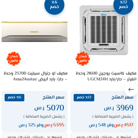
٪6
٪12
خصم
خصم
ضمان
ضمان
عامين
عامين
مكيف كاسيت يوجين 21600 وحدة
مكيف او جنرال سبليت 23700 وحدة
انفرتر – حار/بارد UGCM24H
– حار/ بارد أبيض Assa24uutaz
سعر المنتج
سعر المنتج
٪12 خصم
٪6 خصم
5070
3969
ر.س
ر.س
( يشمل الضريبة المضافة )
( يشمل الضريبة المضافة )
4517
ر.س
5395
ر.س
وفر 548 ر.س
وفر 325 ر.س
قسّمها على طريقتك، اشترِ الآن وادفع
قسّمها على طريقتك، اشترِ الآن وادفع