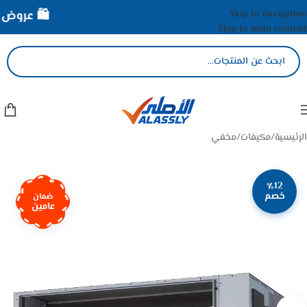
Skip to navigation
🛍️ عروض ال
Skip to main content
الرئيسية
/
مكيفات
/
مخفي
٪12
خصم
ضمان
عامين