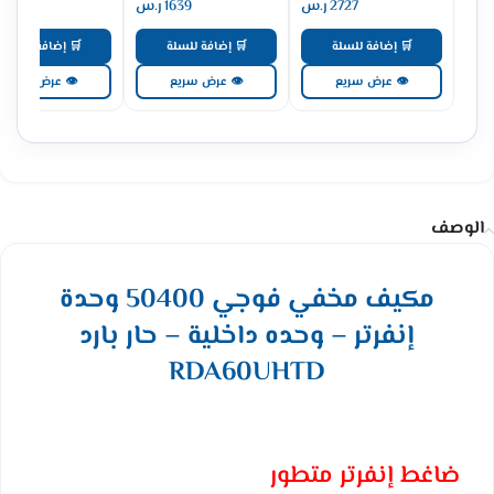
2727
ر.س
1639
ر.س
1367
🛒 إضافة للسلة
🛒 إضافة للسلة
🛒 إضافة للسلة
👁 عرض سريع
👁 عرض سريع
👁 عرض سريع
الوصف
مكيف مخفي فوجي 50400 وحدة
إنفرتر – وحده داخلية – حار بارد
RDA60UHTD
ضاغط إنفرتر متطور