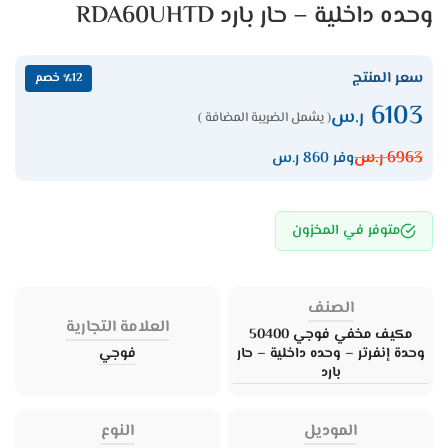
وحده داخلية – حار بارد RDA60UHTD
سعر المنتج
٪12 خصم
6103
ر.س
( يشمل الضريبة المضافة )
6963
ر.س
وفر 860 ر.س
متوفر في المخزون
الصنف
العلامة التجارية
مكيف مخفي فوجي 50400
وحدة إنفرتر – وحده داخلية – حار
فوجي
بارد
الموديل
النوع