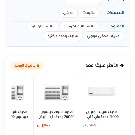
التصنيفات:
مكيفات
مخفي
الوسوم:
مكيف 50400 وحدة
مكيف حار/ بارد
مكيف مخفي فوجي
مكيف وحده داخلية
🔥 الأكثر مبيعًا معه
🔥 لا تفوت الفرصة
مكيف سبيلت ادميرال
مكيف شباك جيبسون
مكيف شباك بارد وح
21000 وحدة واي فاي -
20000 وحدة بارد - أبيض
جيبسون 00
حار بارد ADS24KHCNP
GWAC24CFA02
أبيض GWAC18HFA02
3123
ر.س
1873
ر.س
1562