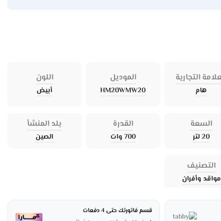
علامة التجارية
الموديل
اللون
هام
HM20WMW20
أبيض
السعة
القدرة
بلد المنشأ
20 لتر
700 وات
الصين
التصنيف
مواقد وأفران
قسم فاتورتك حتى 4 دفعات