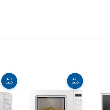
٪11
٪11
خصم
خصم