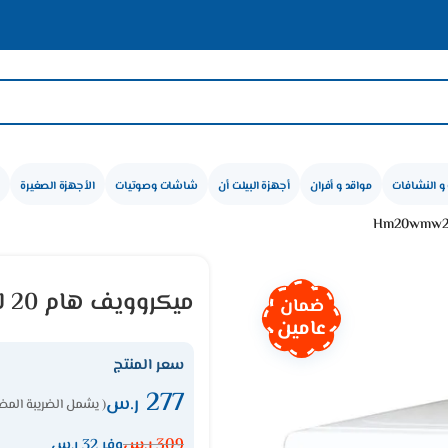
و النشافات
مواقد و أفران
أجهزة البيلت أن
شاشات وصوتيات
الأجهزة الصغيرة
ميكروويف هام 20 لتر – 700 وات – أبيض Hm20wmw20
ضمان
عامين
سعر المنتج
277
ر.س
( يشمل الضريبة المضا
309
ر.س
وفر 32 ر.س