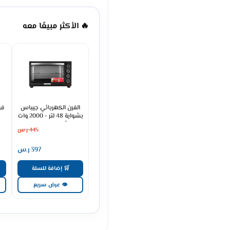
🔥 الأكثر مبيعًا معه
الفرن الكهربائي جيباس
بشواية 48 لتر - 2000 وات
- أسود GO4451
445
ر.س
397
ر.س
🛒 إضافة للسلة
👁 عرض سريع