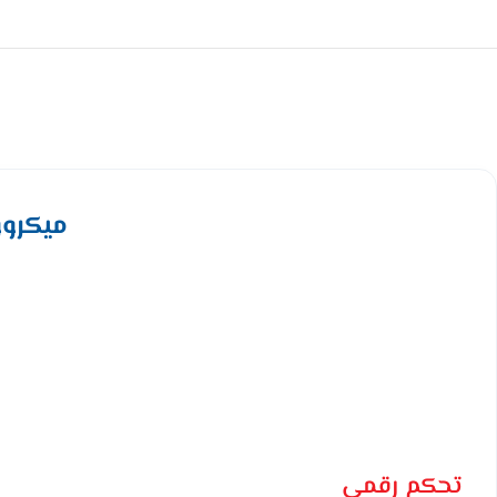
ميكروويف هام 20 لت
تحكم رقمي