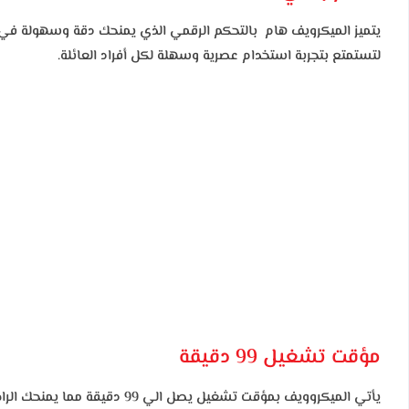
يتميز الميكرويف هام بالتحكم الرقمي الذي يمنحك دقة وسهولة في ضب
لتستمتع بتجربة استخدام عصرية وسهلة لكل أفراد العائلة.
مؤقت تشغيل 99 دقيقة
يأتي الميكروويف بمؤقت تشغيل يصل الي 99 دقيقة مما يمنحك الراحة والرفاهية حيث يمكنك ضبطه على الوقت المناسب لك وحين بلوغ هذا الوقت يتوقف الميكروويف تلقائياً عن العمل