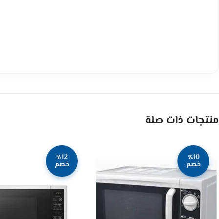
منتجات ذات صلة
٪12
٪10
خصم
خصم