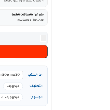
4 دفعات بقيمة
بدون فوائد
69
ر.س
دفع آمن بالبطاقات البنكية
مدى، فيزا، وماستركارد
-
m20wmw20
رمز المنتج:
التصنيف:
ميكرويف
الوسوم:
ميكروويف 20 لتر