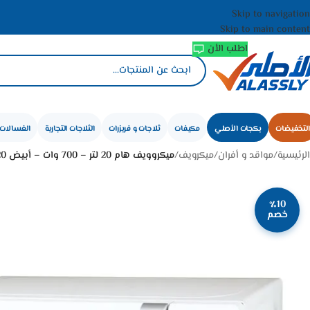
Skip to navigation
Skip to main content
اطلب الأن
التخفيضات
بكجات الأصلي
مكيفات
ثلاجات و فريزرات
الثلاجات التجارية
الغسالات 
الرئيسية
/
مواقد و أفران
/
ميكرويف
/
ميكروويف هام 20 لتر – 700 وات – أبيض Hm20wmw20
٪10
خصم