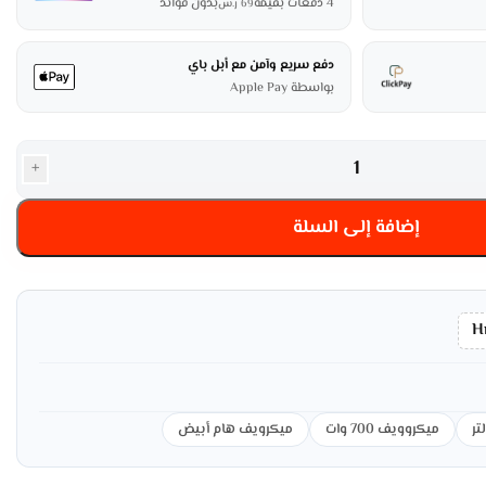
4 دفعات بقيمة
بدون فوائد
69
ر.س
دفع سريع وآمن مع أبل باي
بواسطة Apple Pay
+
إضافة إلى السلة
H
ميكروويف 700 وات
ميكرويف هام أبيض