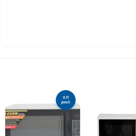
٪11
خصم