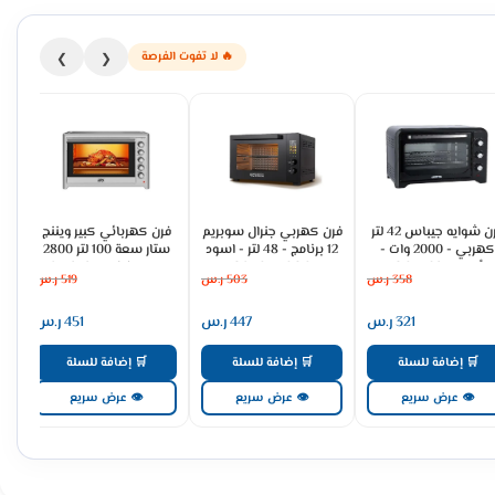
🔥 لا تفوت الفرصة
❯
❮
فرن شوايه جيباس 42 لتر
فرن كهربي جنرال سوبريم
فرن كهربائي كبير ويننج
كهربي - 2000 وات -
12 برنامج - 48 لتر - اسود
ستار سعة 100 لتر 2800
أسود GO34024
GSEOD48GQ
واط , فضي ST-9795
358
ر.س
503
ر.س
519
ر.س
321
ر.س
447
ر.س
451
ر.س
🛒 إضافة للسلة
🛒 إضافة للسلة
🛒 إضافة للسلة
👁 عرض سريع
👁 عرض سريع
👁 عرض سريع